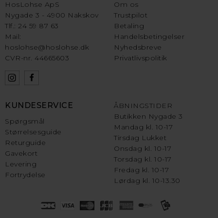
HosLohse ApS
Om os
Nygade 3 - 4900 Nakskov
Trustpilot
Tlf.: 24 59 87 63
Betaling
Mail:
Handelsbetingelser
hoslohse@hoslohse.dk
Nyhedsbreve
CVR-nr. 44665603
Privatlivspolitik
KUNDESERVICE
ÅBNINGSTIDER
Butikken Nygade 3
Spørgsmål
Mandag kl. 10-17
Størrelsesguide
Tirsdag Lukket
Returguide
Onsdag kl. 10-17
Gavekort
Torsdag kl. 10-17
Levering
Fredag kl. 10-17
Fortrydelse
Lørdag kl. 10-13.30