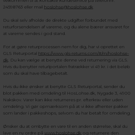
velkommen til at kontakte kundeservice på telefonnr.
24598763 eller mail
hoslohse@hoslohse.dk
Du skal selv afholde de direkte udgifter forbundet med
returforsendelsen af varerne, og du alene bærer ansvaret for
at varerne sendes i god stand.
For at gøre returprocessen nem for dig, har vi oprettet en
GLS Returportal
https://www.gls-returns.com/#/m/hoslohse-
dk
. Du kan vælge at benytte denne ved returnering via GLS.
Hvis du benytter returlportalen fratrækker vi 49 kr. i det beløb
som du skal have tilbagebetalt.
Hvis du ikke ønsker at benytte GLS Returportal, sender du
blot pakken med omdeling til HosLohse.dk, Nygade 3, 4900
Nakskov. Varer kan ikke returneres pr. efterkrav eller uden
omdeling. Vi gør opmærksom på at vi ikke afhenter pakker
som lander i pakkeshops, selvom du har betalt for omdeling.
Ønsker du at ombytte en vare til en anden størrelse, skal du
lave en ny ordre på
www.hoslohse.dk
og returnere den