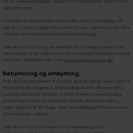
for at vi ikke overlapper sæsoner for meget eller ender med
ukurante varer.
Fortryder du købet inden du har fået varen i besiddelse, så
kan du - inden 14 dage efter ordre er lagt - gøre brug af vores
elektroniske fortrydelsesfunktion på dette
link
Hvis du er i tvivl om du er indenfor de 30 dage og har ret til
returnering, er du velkommen til at kontakte kundeservice på
telefonnr. 24598763 eller mail
hoslohse@hoslohse.dk
Returnering og ombytning
Hvis du fortryder købet af en vare, skal du sende varen retur til
HosLohse.dk, Nygade 3, 4900 Nakskov eller aflevere den i
vores fysiske butik Nygade 3, 4900 Nakskov uden unødig
forsinkelse. Fristen er overholdt, hvis du returnerer varen
inden udløbet af 30 dage. Husk at vedlægge fakturaen, som
vi har vedlagt i pakken.
Hvis du er i tvivl om du har ret til returnering, er du