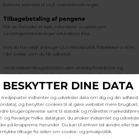
forkerte størrelse til os jf. ovenstående regler.
Tilbagebetaling af pengene
Når du fortryder et køb, refunderer vi varens pris.
Leveringsomkostninger refunderes ikke.
Hvis du har valgt at bruge GLS Returportal, fratrækker vi 49 kr.
i det beløb som du får udbetalt.
Varebeløbet tilbagebetales uden unødig forsinkelse og
under alle omstændigheder senest 14 dage fra den dato hvor
vi har modtaget varerne retur. Vi gennemfører en sådan
tilbagebetaling med samme betalingsmiddel, som du
benyttede ved den oprindelige transaktion, medmindre at du
udtrykkeligt har indvilget i andet. Under alle omstændigheder
pålægges du ingen former for gebyrer som følge af
tilbagebetalingen.
Hvis du har fået varen i gave, skal du huske at gøre os
opmærksom på at det er dig og ikke giveren som skal have