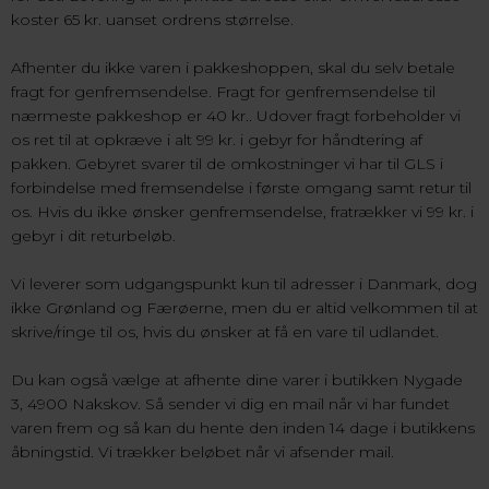
koster 65 kr. uanset ordrens størrelse.
Afhenter du ikke varen i pakkeshoppen, skal du selv betale
fragt for genfremsendelse. Fragt for genfremsendelse til
nærmeste pakkeshop er 40 kr.. Udover fragt forbeholder vi
os ret til at opkræve i alt 99 kr. i gebyr for håndtering af
pakken. Gebyret svarer til de omkostninger vi har til GLS i
forbindelse med fremsendelse i første omgang samt retur til
os. Hvis du ikke ønsker genfremsendelse, fratrækker vi 99 kr. i
gebyr i dit returbeløb.
Vi leverer som udgangspunkt kun til adresser i Danmark, dog
ikke Grønland og Færøerne, men du er altid velkommen til at
skrive/ringe til os, hvis du ønsker at få en vare til udlandet.
Du kan også vælge at afhente dine varer i butikken Nygade
3, 4900 Nakskov. Så sender vi dig en mail når vi har fundet
varen frem og så kan du hente den inden 14 dage i butikkens
åbningstid. Vi trækker beløbet når vi afsender mail.