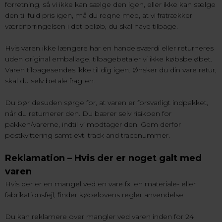
forretning, så vi ikke kan sælge den igen, eller ikke kan sælge
den til fuld pris igen, må du regne med, at vi fratrækker
værdiforringelsen i det beløb, du skal have tilbage.
Hvis varen ikke længere har en handelsværdi eller returneres
uden original emballage, tilbagebetaler vi ikke købsbeløbet.
Varen tilbagesendes ikke til dig igen. Ønsker du din vare retur,
skal du selv betale fragten.
Du bør desuden sørge for, at varen er forsvarligt indpakket,
når du returnerer den. Du bærer selv risikoen for
pakken/varerne, indtil vi modtager den. Gem derfor
postkvittering samt evt. track and tracenummer.
Reklamation – Hvis der er noget galt med
varen
Hvis der er en mangel ved en vare fx. en materiale- eller
fabrikationsfejl, finder købelovens regler anvendelse.
Du kan reklamere over mangler ved varen inden for 24