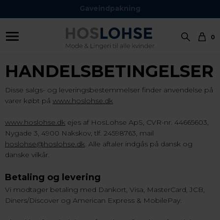
Gaveindpakning
0
HANDELSBETINGELSER
Disse salgs- og leveringsbestemmelser finder anvendelse på
varer købt på
www.hoslohse.dk
www.hoslohse.dk
ejes af HosLohse ApS, CVR-nr. 44665603,
Nygade 3, 4900 Nakskov, tlf. 24598763, mail
hoslohse@hoslohse.dk
. Alle aftaler indgås på dansk og
danske vilkår.
Betaling og levering
Vi modtager betaling med Dankort, Visa, MasterCard, JCB,
Diners/Discover og American Express & MobilePay.