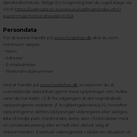
danskedomstole. Ifølge EU lovgivning kan du også klage via
ODR
https://webgate.ec.europa.eu/odr/main/index.cfm?
event=main.home.show&lng=DA
Persondata
For at kunne handle på
www.hoslohse.dk
skal du som
minimum oplyse:
• Navn
• Adresse
• E-mailadresse
• Telefon/mobilnummer
Ved at handle på
www.hoslohse.dk
accepterer du at
ovenstående data bliver gemt med oplysninger om, hvilke
varer du har købt, i 5 år fra udgangen af det regnskabsår,
oplysningerne vedrører, jf. bogføringslovens § 10, hvorefter
oplysningerne slettes.Oplysninger videregives eller sælges
ikke til tredje part, medmindre dette sker i forbindelse med
en omstrukturering eller et helt eller delvist salg af
virksomheden. Eventuel videregivelse i sådan en situation vil