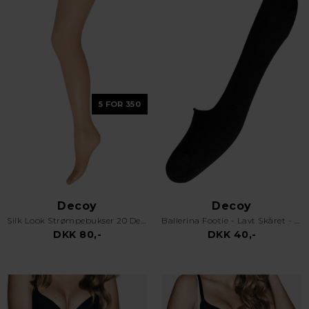
5 FOR 350
Decoy
Decoy
Silk Look Strømpebukser 20 Den Sierra
Ballerina Footie - Lavt Skåret - Finstrikket - Sort
DKK 80,-
DKK 40,-