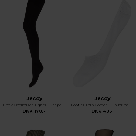
Decoy
Decoy
Body Optimizer Tights - Shapewear Strømpebukser - Black
Footies Thin Cotton - Ballerina Fusling - Hvid
DKK 170,-
DKK 40,-