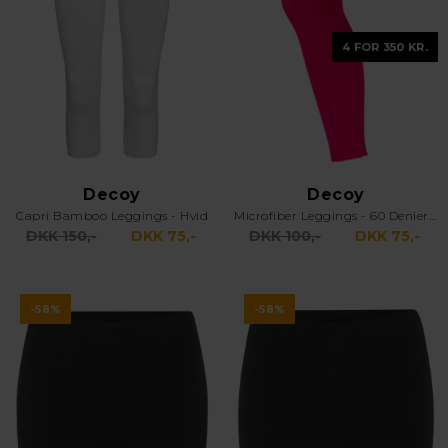
4 FOR 350 KR.
Decoy
Decoy
Capri Bamboo Leggings - Hvid
Microfiber Leggings - 60 Denier - Pink
DKK 150,-
DKK 75,-
DKK 100,-
DKK 75,-
-58%
-58%