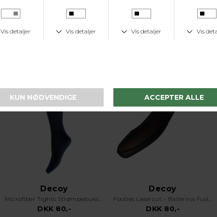
Decoy
Decoy
Microfiber Tights Strømpebukser 40 Den Marine
Footies Lasercut - Ballerina Fusling - 40 Denier - 2-Pak - Sort
DKK 80,-
DKK 80,-