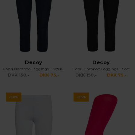
Decoy
Decoy
Capri Bamboo Leggings - Mørkeblå
Capri Bamboo Leggings - Sort
DKK 150,-
DKK 75,-
DKK 150,-
DKK 75,-
-50%
-25%