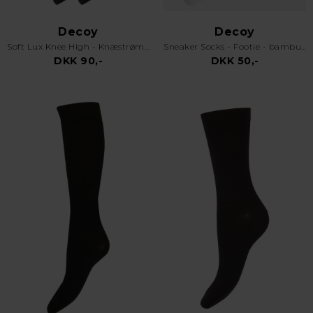
Decoy
Decoy
Soft Lux Knee High - Knæstrømper 15 Denier - 2pk - Sort
Sneaker Socks - Footie - bambus - Hvid
DKK 90,-
DKK 50,-