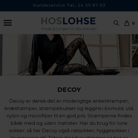
Kundeservice Tel.: 24 59 87 63
0
DECOY
Decoy er dansk det er moderigtige ankelstrømper,
knæstrømper, strømpebukser og leggins i bomuld, uld,
nylon og microfiber til en god pris. Strømperne findes
både med og uden mønster. Har du brug for lune
sokker, så har Decoy også natsokker, hyggesokker i
loungewear stil. Tidens trend er glimmer og her er