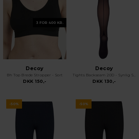
3 FOR 400 KR.
Decoy
Decoy
Bh Top Brede Stropper - Sort
Tights Backseam 20D - Synlig Søm - Sort
DKK 150,-
DKK 130,-
-50%
-50%