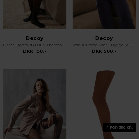
Decoy
Decoy
Fleece Tights 280 DEN Thermo - Sort
Velour HomeWear - Hygge- & Hjemmesæt - Lys Blå
DKK 150,-
DKK 500,-
4 FOR 350 KR.