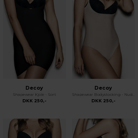
Decoy
Decoy
Shapewear Kjole - Sort
Shapewear Bodystocking - Nude - Lys Skin
DKK 250,-
DKK 250,-