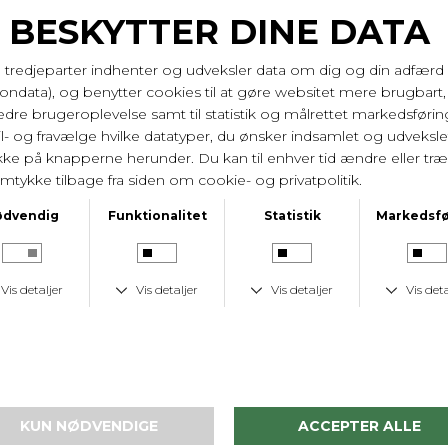
Bransholm
Bransholm
Elastisk Flet Bælte 35 mm - Sand
Elastisk Flet Bælte 35 mm - Brun Mix
DKK 249,-
DKK 249,-