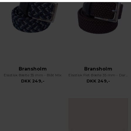
Bransholm
Bransholm
Elastisk Bælte 35 mm - Blåt Mix
Elastisk Flet Bælte 35 mm - Dark Brown
DKK 249,-
DKK 249,-