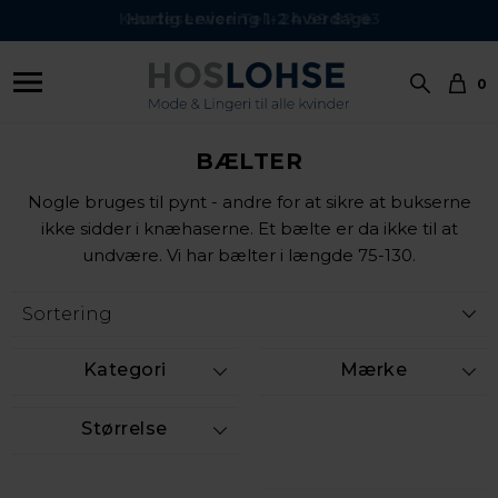
Kundeservice Tel.: 24 59 87 63
Hurtig Levering 1-2 hverdage
0
BÆLTER
Nogle bruges til pynt - andre for at sikre at bukserne
ikke sidder i knæhaserne. Et bælte er da ikke til at
undvære. Vi har bælter i længde 75-130.
Kategori
Mærke
Størrelse