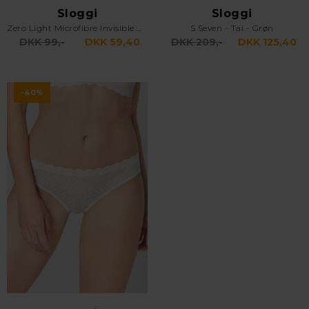
Sloggi
Sloggi
Zero Light Microfibre Invisible Hipster - Off White
S Seven - Tai - Grøn
DKK 99,-
DKK 59,40
DKK 209,-
DKK 125,40
-40%