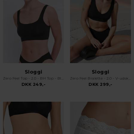
Sloggi
Sloggi
Zero Feel Top - 2.0 - BH Top - Black
Zero Feel Bralette - 2.0 - V-udskæring - Black
DKK 249,-
DKK 299,-