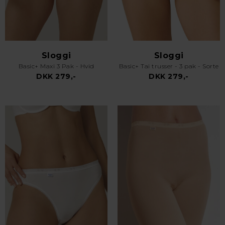
Sloggi
Sloggi
Basic+ Maxi 3 Pak - Hvid
Basic+ Tai trusser - 3 pak - Sorte
DKK 279,-
DKK 279,-