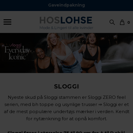
Hurtig Levering 1-2 hverdage
0
SLOGGI
Nyeste skud på Sloggi stammen er Sloggi ZERO feel
serien, med bh toppe og usynlige trusser ⇒ Sloggi er et
af de mest populære undertøjs mærker i verden. Kendt
for nytænkning for at opnå komfort.
Sloggi føres i størrelse 75 til 90 cm fra A til D skål.