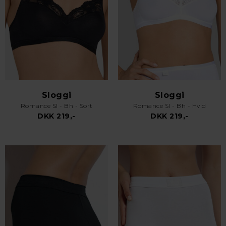
Sloggi
Sloggi
Romance SI - Bh - Sort
Romance SI - Bh - Hvid
DKK 219,-
DKK 219,-