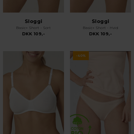
Sloggi
Sloggi
Basic+ Short - Sort
Basic+ Short - Hvid
DKK 109,-
DKK 109,-
-40%