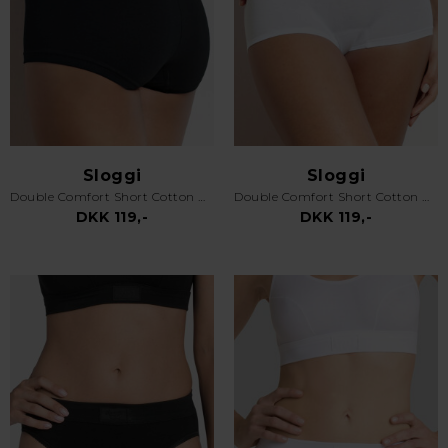
Sloggi
Sloggi
Double Comfort Short Cotton Natural - Sort
Double Comfort Short Cotton Natural - Hvid
DKK 119,-
DKK 119,-