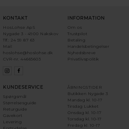
KONTAKT
INFORMATION
HosLohse ApS
Om os
Nygade 3 - 4900 Nakskov
Trustpilot
Tlf.: 24 59 87 63
Betaling
Mail:
Handelsbetingelser
hoslohse@hoslohse.dk
Nyhedsbreve
CVR-nr. 44665603
Privatlivspolitik
KUNDESERVICE
ÅBNINGSTIDER
Butikken Nygade 3
Spørgsmål
Mandag kl. 10-17
Størrelsesguide
Tirsdag Lukket
Returguide
Onsdag kl. 10-17
Gavekort
Torsdag kl. 10-17
Levering
Fredag kl. 10-17
Fortrydelse