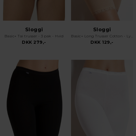
Sloggi
Sloggi
Basic+ Tai trusser - 3 pak - Hvid
Basic+ Long Trusser Cotton - Lys Skin Nude
DKK 279,-
DKK 129,-