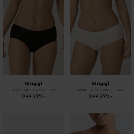
Sloggi
Sloggi
Basic+ Midi 3 Pack - Sort
Basic+ Midi 3 Pack - Hvid
DKK 279,-
DKK 279,-