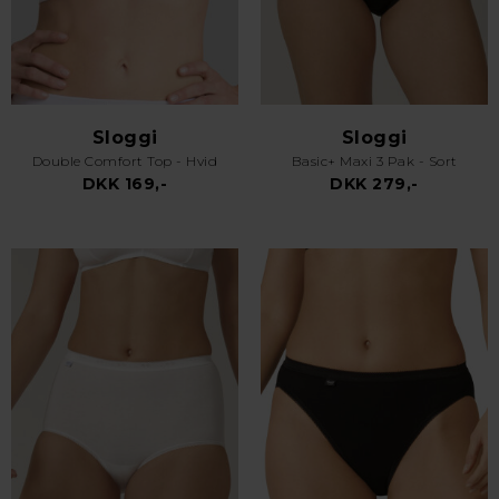
Sloggi
Sloggi
Double Comfort Top - Hvid
Basic+ Maxi 3 Pak - Sort
DKK 169,-
DKK 279,-