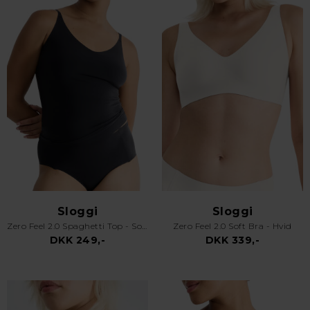
Sloggi
Sloggi
Zero Feel 2.0 Spaghetti Top - Sort
Zero Feel 2.0 Soft Bra - Hvid
DKK 249,-
DKK 339,-