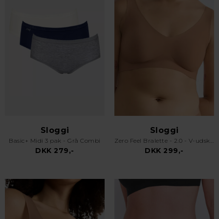
Sloggi
Sloggi
Basic+ Midi 3 pak - Grå Combi
Zero Feel Bralette - 2.0 - V-udskæring - Skin
DKK 279,-
DKK 299,-