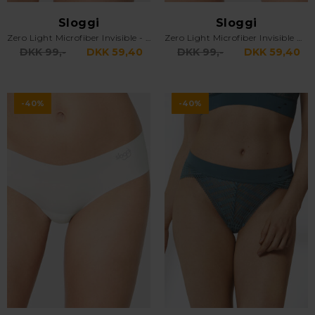
Sloggi
Sloggi
Zero Light Microfiber Invisible - String - Off White
Zero Light Microfiber Invisible Hipster - Caffe Latte
DKK 99,-
DKK 59,40
DKK 99,-
DKK 59,40
-40%
-40%