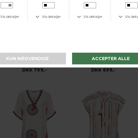
Prepair
Prepair
Nora Dress - Blomme
Silje Dress - Brun
DKK 799,-
DKK 699,-