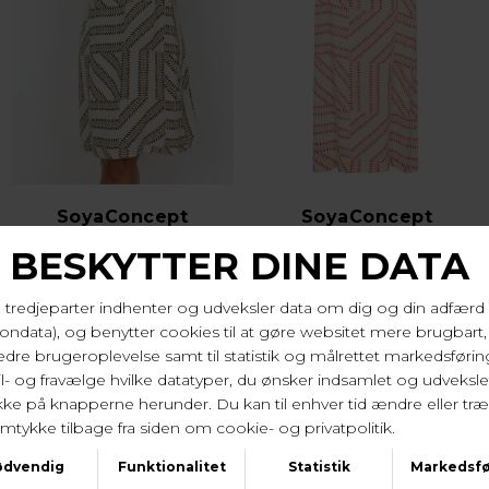
SoyaConcept
SoyaConcept
SC-Felia 3 Stropkjole - Oliven
SC-Felia 3 Stropkjole - Rød
DKK 349,95
DKK 349,95