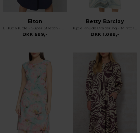
Elton
Betty Barclay
ETKida Kjole - Super Stretch - Mørkeblå
Kjole Knude Drapering - Mintgrøn
DKK 699,-
DKK 1.099,-