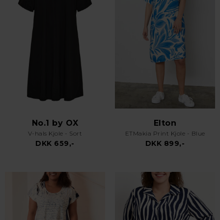
No.1 by OX
Elton
V-hals Kjole - Sort
ETMakia Print Kjole - Blue
DKK 659,-
DKK 899,-