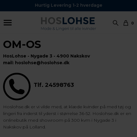
Kundeservice Tel.: 24 59 87 63
Hurtig Levering 1-2 hverdage
0
OM-OS
HosLohse - Nygade 3 - 4900 Nakskov
mail: hoslohse@hoslohse.dk
Tlf. 24598763
Hoslohse.dk er vi vilde med, at klæde kvinder på med tøj og
lingeri fra inderst til yderst i størrelse 36-52. Hoslohse.dk er en
onlinebutik med showroom på 300 kvm i Nygade 3 i
Nakskov på Lolland.