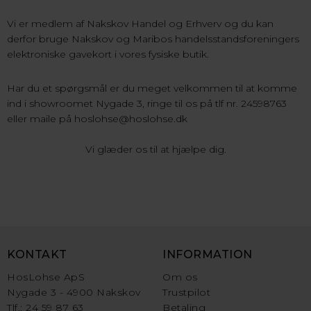
Vi er medlem af Nakskov Handel og Erhverv og du kan
derfor bruge Nakskov og Maribos handelsstandsforeningers
elektroniske gavekort i vores fysiske butik.
Har du et spørgsmål er du meget velkommen til at komme
ind i showroomet Nygade 3, ringe til os på tlf nr. 24598763
eller maile på hoslohse@hoslohse.dk
Vi glæder os til at hjælpe dig.
KONTAKT
INFORMATION
HosLohse ApS
Om os
Nygade 3 - 4900 Nakskov
Trustpilot
Tlf.: 24 59 87 63
Betaling