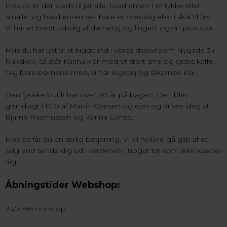
Hos os er der plads til jer alle, hvad enten I er tykke eller
smalle, og hvad enten det bare er hverdag eller i skal til fest.
Vi har et bredt udvalg af dametøj og lingeri, også i plus size.
Hvis du har lyst til at kigge ind i vores showroom Nygade 3 i
Nakskov, så står Karina klar med et stort smil og gratis kaffe.
Tag bare børnene med, vi har legetøj og slikpinde klar.
Den fysiske butik har over 110 år på bagen. Den blev
grundlagt i 1910 af Martin Ovesen og ejes og drives idag af
Bjarne Rasmussen og Karina Lohse.
Hos os får du en ærlig betjening. Vi vil hellere gå glip af et
salg end sende dig ud i verdenen i noget tøj som ikke klæder
dig.
Åbningstider Webshop:
24/7-365 nonstop.