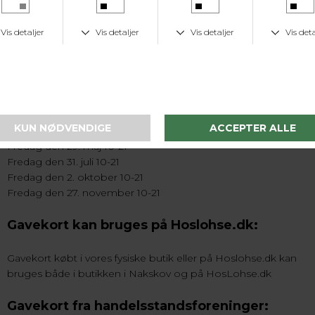
Mandag den 30. marts - Lukket.
Tirsdag den 31. marts 10-17
Onsdag den 1. april 10-21
Torsdag den 2. april Lukket
Fredag den 3. april Lukket
Lørdag den 4. april 10-13.30
Mandag den 6. april Lukket
Torsdag den 14. maj Lukket
Mandag den 25. maj Lukket
Fredag den 29. maj 10-21
Fredag den 31. juli 10-21
Fredag den 2. oktober 10-21
Fredag den 27. november 10-21
Gavekort kan bruges på Hoslohse.dk:
Gavekort købt i vores fysiske butik eller på Hoslohse.dk kan
bruges både i butikken i Nakskov og på HosLohse.dk
Gavekort fra handelsstandsforeninger: