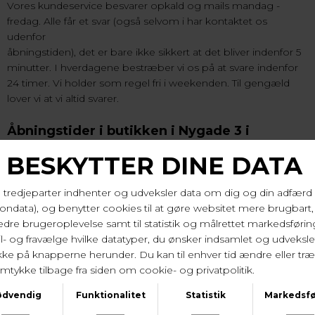
Vores kundeservice besvarer opkald og mails mandag -
fredag.
Alle får et svar (også selvom i har kontaktet os
udenfor
åbningstiden), det er bare ikke sikkert at det bliver indenfor 5
minutter. I hverdagene bestræber vi os på at svare indenfor
24 timer. Vi holder som regel fri i weekenden. Til gengæld
lover vi at vi altid svarer.
Åbningstider i butikken i Nygade 3 i
Nakskov:
Mandag kl. 10-17
Tirsdag Lukket
Onsdag - fredag kl. 10-17
Lørdag kl. 10 - 13.30
Herudover har vi disse særlige åbningstider i 2026
Fredag den 27. marts - Lukker kl. 14
Lørdag den 28. marts - Lukket.