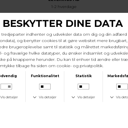
1-2 hverdage
KUNDESERVICE
Tlf. 24 59 87 63
LAV FRAGTPRIS
Fast lav fragtpris på 19 kr.
I samme serie