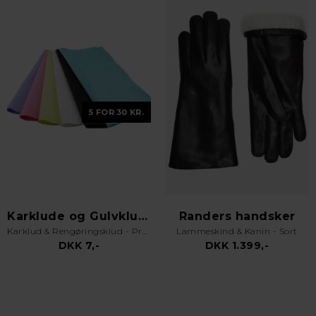
5 FOR 30 KR.
Karklude og Gulvklude
Randers handsker
Karklud & Rengøringsklud - Pro Kvalitet - Valgfri Farve
Lammeskind & Kanin - Sort
DKK 7,-
DKK 1.399,-