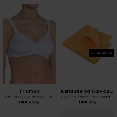
2 FOR 35 KR.
Triumph
Karklude og Gulvklude
Elasti Cross Plus Cotton N - Bh uden bøjle - Hvid
Gulvklud Viskose - Pro Kvalitet - Orange
DKK 450,-
DKK 20,-