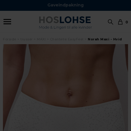
Gaveindpakning
0
Forside
trusser
MAXI
Chantelle EasyFeel
Norah Maxi - Hvid