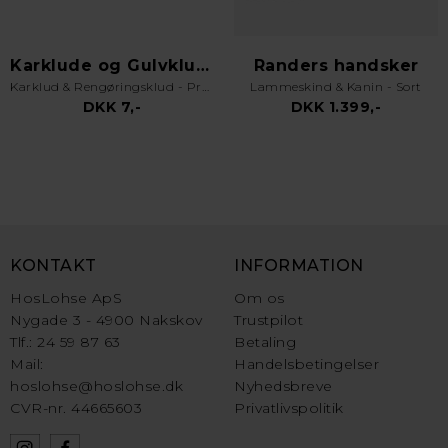
Karklude og Gulvklude
Randers handsker
Karklud & Rengøringsklud - Pro Kvalitet - Valgfri Farve
Lammeskind & Kanin - Sort
DKK 7,-
DKK 1.399,-
KONTAKT
INFORMATION
HosLohse ApS
Om os
Nygade 3 - 4900 Nakskov
Trustpilot
Tlf.: 24 59 87 63
Betaling
Mail:
Handelsbetingelser
hoslohse@hoslohse.dk
Nyhedsbreve
CVR-nr. 44665603
Privatlivspolitik