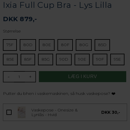
Ixia Full Cup Bra - Lys Lilla
DKK 879,-
Størrelse
75F
80D
80E
80F
80G
85D
85E
85F
85G
90D
90E
90F
95E
-
+
Putter du bhen i vaskemaskinen, så husk vaskepose? ❤️
Vaskepose - Onesize &
DKK 30,-
Lynlås - Hvid