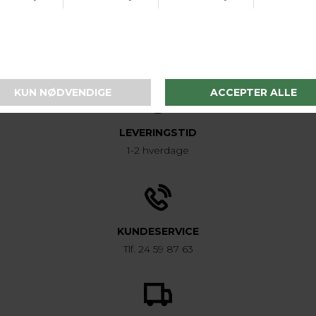
Varenr. 0163600 WIA
LEVERINGSTID
1-2 hverdage
KUNDESERVICE
Tlf. 24 59 87 63