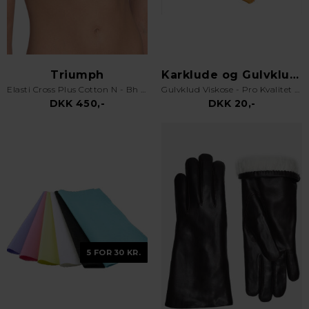
Triumph
Karklude og Gulvklude
Elasti Cross Plus Cotton N - Bh uden bøjle - Hvid
Gulvklud Viskose - Pro Kvalitet - Orange
DKK 450,-
DKK 20,-
5 FOR 30 KR.