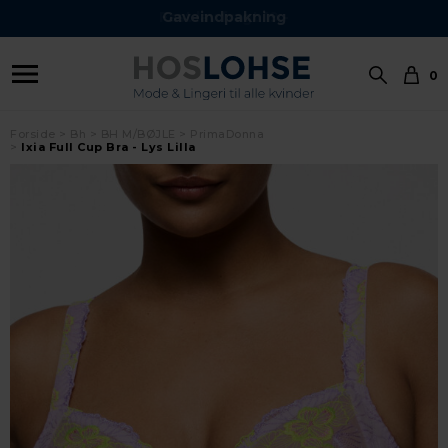
Gaveindpakning
0
Forside
Bh
BH M/BØJLE
PrimaDonna
Ixia Full Cup Bra - Lys Lilla