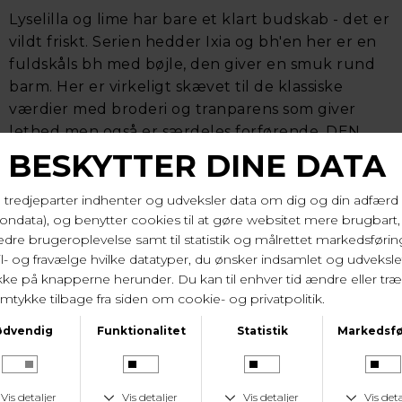
Lyselilla og lime har bare et klart budskab - det er
vildt friskt. Serien hedder Ixia og bh'en her er en
fuldskåls bh med bøjle, den giver en smuk rund
barm. Her er virkeligt skævet til de klassiske
værdier med broderi og tranparens som giver
lethed men også er særdeles forførende. DEN
HER ER EN ABSOLUT BESTSELLER, straks lageret
er fyldt, tømmes det igen - og med rette. Skåle er
uden foring, de har bøjler og stroppernes bredde
afgøres af skålstørrelsen. Eye og hook har 3
indstillinger til omkredsen samt 3 i højden også
selvom billedet har 2 i højden. Det er bare
gennemtænkt som altid med PrimaDonna. Bonus
er jo som det er med PD at bh'erne tåler
vaskemaskine.
46% polyamid, 39% polyester, 15% elastan. Vask 30
gr.