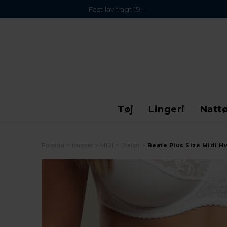
Fast lav fragt 19,-
Tøj
Lingeri
Nattø
Forside
trusser
MIDI
Plaisir
Beate Plus Size Midi H