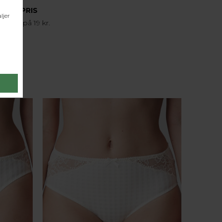
FRAGTPRIS
agtpris på 19 kr.