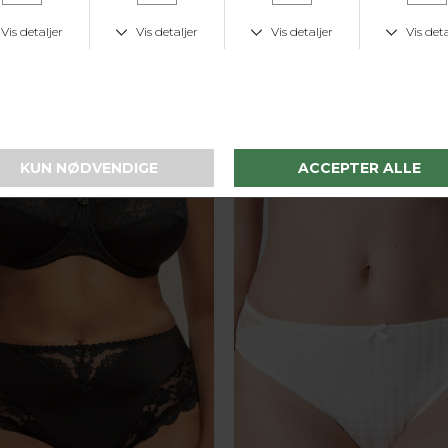
GSTID
KUNDESERVICE
LAV 
dage
Tlf. 24 59 87 63
Fast lav fr
I samme serie