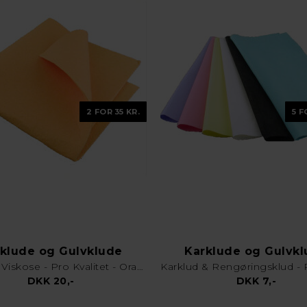
2 FOR 35 KR.
5 F
klude og Gulvklude
Karklude og Gulvk
Gulvklud Viskose - Pro Kvalitet - Orange
DKK 20,-
DKK 7,-