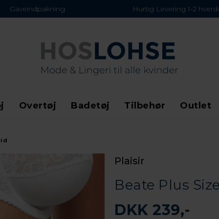
Gaveindpakning
Hurtig Levering 1-2 hver
j
Overtøj
Badetøj
Tilbehør
Outlet
vid
Plaisir
Beate Plus Siz
DKK 239,-