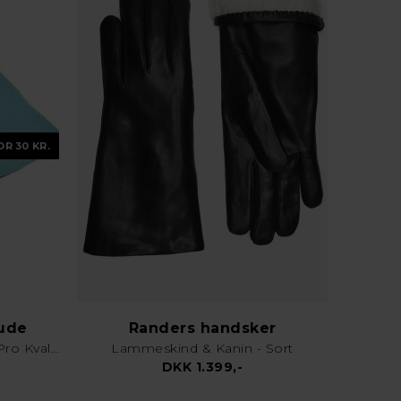
OR 30 KR.
lude
Randers handsker
Karklud & Rengøringsklud - Pro Kvalitet - Valgfri Farve
Lammeskind & Kanin - Sort
DKK 1.399,-