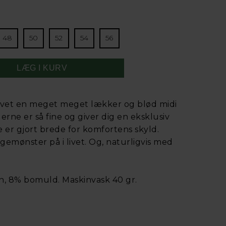
48
50
52
54
56
 lavet en meget meget lækker og blød midi
derne er så fine og giver dig en eksklusiv
er gjort brede for komfortens skyld.
lgemønster på i livet. Og, naturligvis med
n, 8% bomuld. Maskinvask 40 gr.