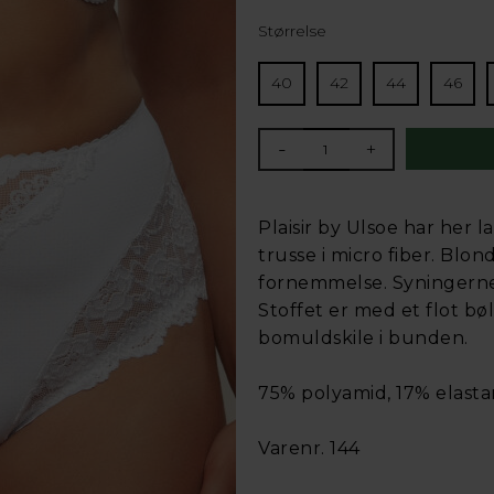
Størrelse
40
42
44
46
-
+
Plaisir by Ulsoe har her
trusse i micro fiber. Blon
fornemmelse. Syningerne 
Stoffet er med et flot bø
bomuldskile i bunden.
75% polyamid, 17% elasta
Varenr. 144