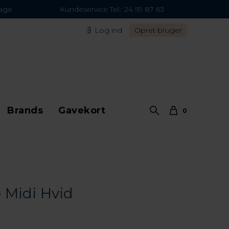
dage
Kundeservice Tel.: 24 59 87 63
Log ind
Opret bruger
Brands
Gavekort
0
e Midi Hvid