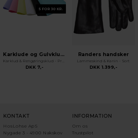
5 FOR 30 KR.
Karklude og Gulvklude
Randers handsker
Karklud & Rengøringsklud - Pro Kvalitet - Valgfri Farve
Lammeskind & Kanin - Sort
DKK 7,-
DKK 1.399,-
KONTAKT
INFORMATION
HosLohse ApS
Om os
Nygade 3 - 4900 Nakskov
Trustpilot