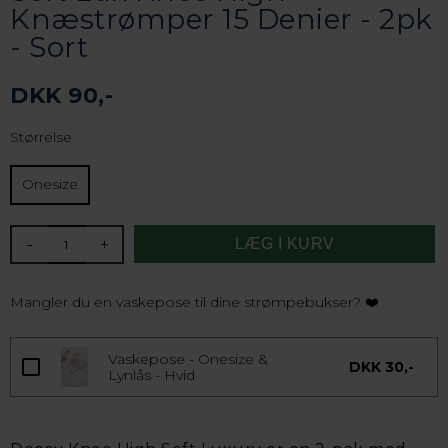
Knæstrømper 15 Denier - 2pk
- Sort
DKK 90,-
Størrelse
Onesize
-
+
Mangler du en vaskepose til dine strømpebukser? ❤️
Vaskepose - Onesize &
DKK 30,-
Lynlås - Hvid