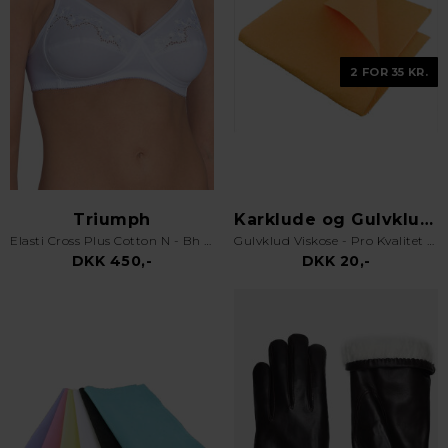
2 FOR 35 KR.
Triumph
Karklude og Gulvklude
Elasti Cross Plus Cotton N - Bh uden bøjle - Hvid
Gulvklud Viskose - Pro Kvalitet - Orange
DKK 450,-
DKK 20,-