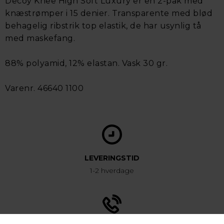
Decoy Knee High Soft Luxury er en 2-pak med
knæstrømper i 15 denier. Transparente med blød
behagelig ribstrik top elastik, de har usynlig tå
med maskefang.
88% polyamid, 12% elastan. Vask 30 gr.
Varenr. 46640 1100
LEVERINGSTID
1-2 hverdage