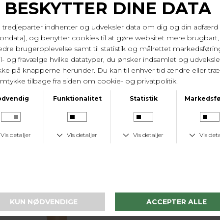
KUNDESERVICE
Tlf. 24 59 87 63
LAV FRAGTPRIS
Fast lav fragtpris på 19 kr.
I samme serie