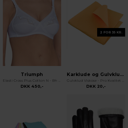
2 FOR 35 KR.
Triumph
Karklude og Gulvklude
Elasti Cross Plus Cotton N - Bh uden bøjle - Hvid
Gulvklud Viskose - Pro Kvalitet - Orange
DKK 450,-
DKK 20,-