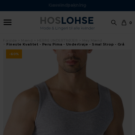
Gaveindpakning
0
Forside
Mænd
HERRE UNDERTRØJER
Mey Mænd
Fineste Kvalitet - Peru Pima - Undertrøje - Smal Strop - Grå
-60%