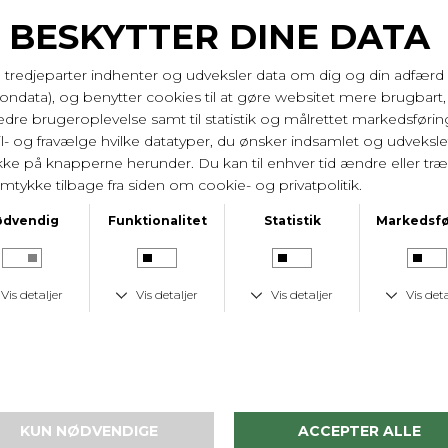
str. 5 = medium
str. 6 = large
str. 7 = xl
str. 8 = xxl
osv.
100% Peru Pima bomuld der er super kæmmet -
fænomenal kvalivare fra øverste hylde. Vask 30 gr.
Varenr. 49100 620
LEVERINGSTID
1-2 hverdage