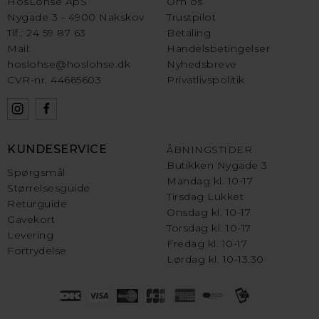
HosLohse ApS
Om os
Nygade 3 - 4900 Nakskov
Trustpilot
Tlf.: 24 59 87 63
Betaling
Mail:
Handelsbetingelser
hoslohse@hoslohse.dk
Nyhedsbreve
CVR-nr. 44665603
Privatlivspolitik
KUNDESERVICE
ÅBNINGSTIDER
Butikken Nygade 3
Spørgsmål
Mandag kl. 10-17
Størrelsesguide
Tirsdag Lukket
Returguide
Onsdag kl. 10-17
Gavekort
Torsdag kl. 10-17
Levering
Fredag kl. 10-17
Fortrydelse
Lørdag kl. 10-13.30