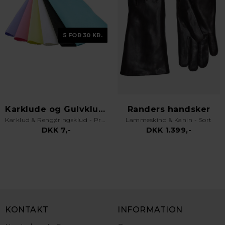
5 FOR 30 KR.
Karklude og Gulvklude
Randers handsker
Karklud & Rengøringsklud - Pro Kvalitet - Valgfri Farve
Lammeskind & Kanin - Sort
DKK 7,-
DKK 1.399,-
KONTAKT
INFORMATION