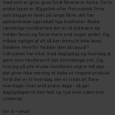
med som er grov, grov fordi fibrene er korte. De to
andre typer er Ægyptisk eller Peruviansk Pima
som begge er lavet på lange fibre, det har
spitzenklasse egenskab lige kvaliteter. Bedst
tænkelige holdbarhed der er så slidstærk og
holder facon og farve mere end noget andet. Og,
måske vigtigst af alt så kan bomuld ikke laves
blødere. Hvorfor hedder den så casual?
Udtrykket har intet med dagligdag og hverdag at
gøre men henføres til det almindelige snit. Og,
hvis jeg på alle klude-handleres vegne må sige
det giver ikke mening at købe et ringere produkt
fordi det er til hverdag, der er trods alt flere
hverdage i livet end andre dage - så gør
dagligdagen til den fest og nyd livet uden trist
undertøj.
Str. 4 = small