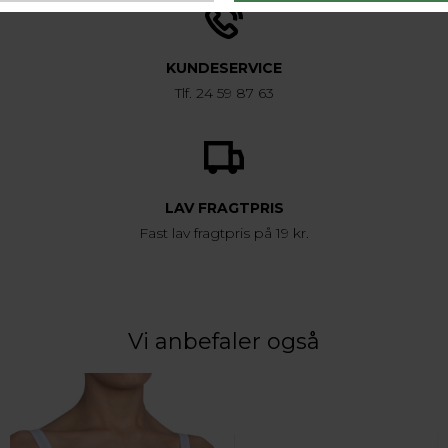
KUNDESERVICE
Tlf. 24 59 87 63
LAV FRAGTPRIS
Fast lav fragtpris på 19 kr.
Vi anbefaler også