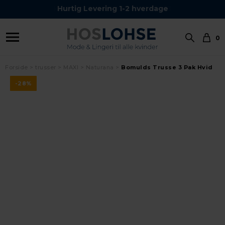
Kundeservice Tel.: 24 59 87 63
Hurtig Levering 1-2 hverdage
0
Forside
trusser
MAXI
Naturana
Bomulds Trusse 3 Pak Hvid
-28%