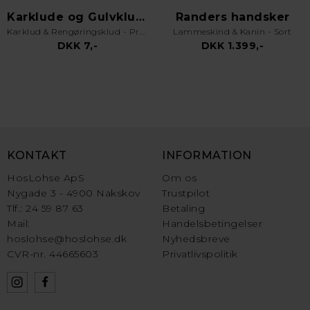
Karklude og Gulvklude
Randers handsker
Karklud & Rengøringsklud - Pro Kvalitet - Valgfri Farve
Lammeskind & Kanin - Sort
DKK 7,-
DKK 1.399,-
KONTAKT
INFORMATION
HosLohse ApS
Om os
Nygade 3 - 4900 Nakskov
Trustpilot
Tlf.: 24 59 87 63
Betaling
Mail:
Handelsbetingelser
hoslohse@hoslohse.dk
Nyhedsbreve
CVR-nr. 44665603
Privatlivspolitik