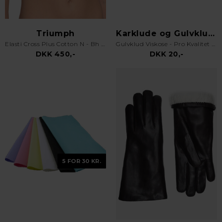
Triumph
Karklude og Gulvklude
Elasti Cross Plus Cotton N - Bh uden bøjle - Hvid
Gulvklud Viskose - Pro Kvalitet - Orange
DKK 450,-
DKK 20,-
5 FOR 30 KR.