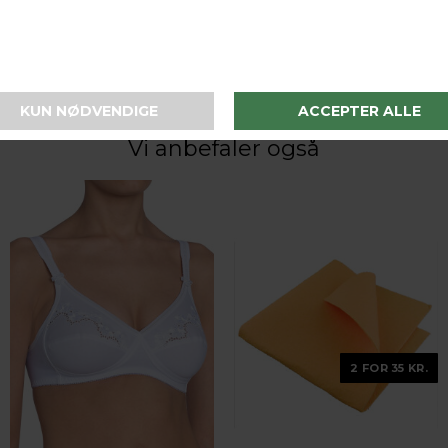
LAV FRAGTPRIS
Fast lav fragtpris på 19 kr.
Vi anbefaler også
2 FOR 35 KR.