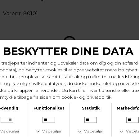
Varenr. 80101
LEVERINGSTID
1-2 hverdage
KUNDESERVICE
Tlf. 24 59 87 63