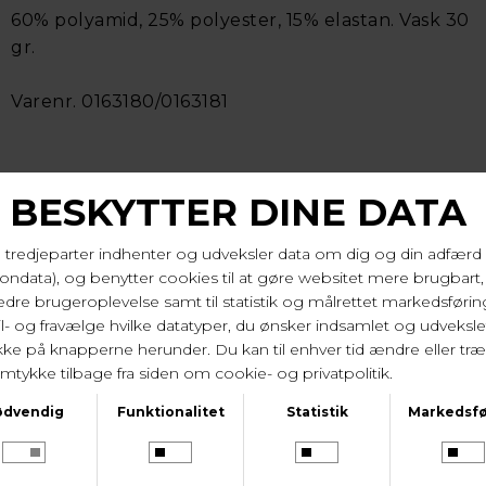
60% polyamid, 25% polyester, 15% elastan. Vask 30
gr.
Varenr. 0163180/0163181
LEVERINGSTID
1-2 hverdage
KUNDESERVICE
Tlf. 24 59 87 63