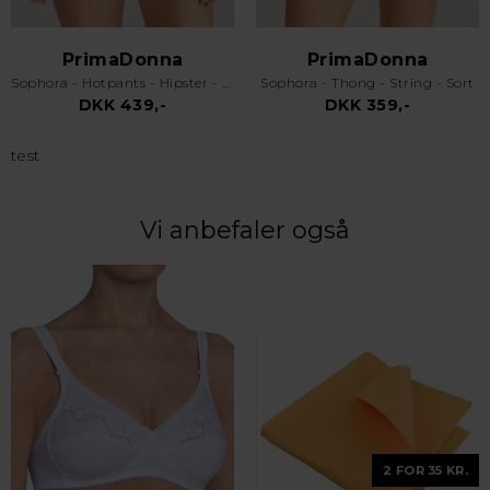
PrimaDonna
PrimaDonna
Sophora - Hotpants - Hipster - Sort
Sophora - Thong - String - Sort
DKK 439,-
DKK 359,-
test
Vi anbefaler også
2 FOR 35 KR.