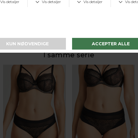
LAV FRAGTPRIS
Fast lav fragtpris på 19 kr.
I samme serie