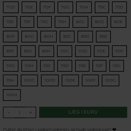
70D
70E
70F
70G
70H
75C
75D
75E
75F
75G
75H
80C
80D
80E
80F
80G
80H
85C
85D
85E
85F
85G
85H
90C
90D
90E
90F
90G
90H
95C
95D
95E
95F
95G
95H
100C
100D
100E
100F
100G
100H
-
+
Putter du bhen i vaskemaskinen, så husk vaskepose? ❤️