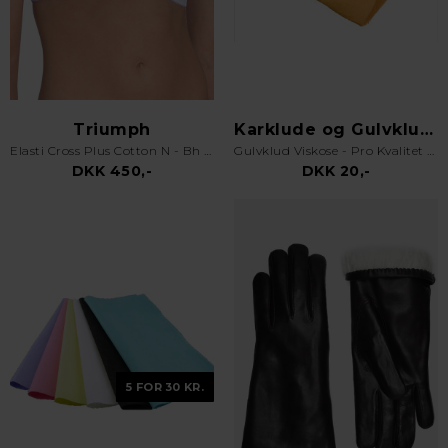
Triumph
Karklude og Gulvklude
Elasti Cross Plus Cotton N - Bh uden bøjle - Hvid
Gulvklud Viskose - Pro Kvalitet - Orange
DKK 450,-
DKK 20,-
5 FOR 30 KR.