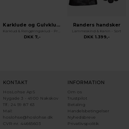
Karklude og Gulvklude
Randers handsker
Karklud & Rengøringsklud - Pro Kvalitet - Valgfri Farve
Lammeskind & Kanin - Sort
DKK 7,-
DKK 1.399,-
KONTAKT
INFORMATION
HosLohse ApS
Om os
Nygade 3 - 4900 Nakskov
Trustpilot
Tlf.: 24 59 87 63
Betaling
Mail:
Handelsbetingelser
hoslohse@hoslohse.dk
Nyhedsbreve
CVR-nr. 44665603
Privatlivspolitik