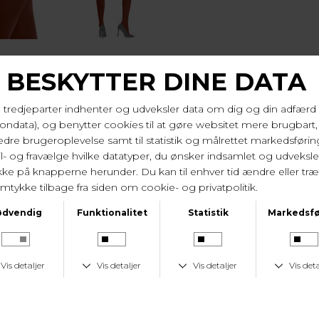
KUNDESERVICE
GSTID
KUNDESERVICE
LAV 
dage
Tlf. 24 59 87 63
Fast lav fr
I samme serie