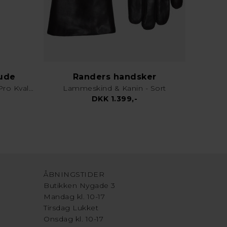
lude
Randers handsker
Karklud & Rengøringsklud - Pro Kvalitet - Valgfri Farve
Lammeskind & Kanin - Sort
DKK 1.399,-
ÅBNINGSTIDER
Butikken Nygade 3
Mandag kl. 10-17
Tirsdag Lukket
Onsdag kl. 10-17