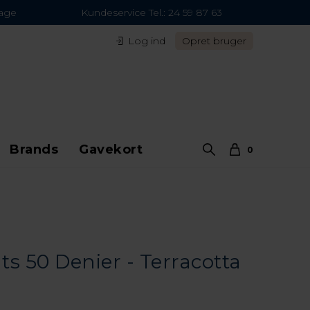
dage
Kundeservice Tel.: 24 59 87 63
Log ind
Opret bruger
Brands
Gavekort
0
ts 50 Denier - Terracotta