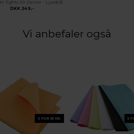
t Tights 50 Denier - Lyseblå
DKK 249,-
Vi anbefaler også
2 FOR 35 KR.
5 F