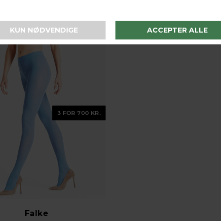
3 FOR 700 KR.
Falke