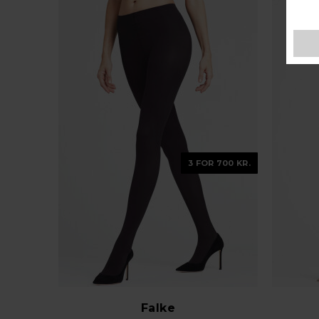
3 FOR 700 KR.
Falke