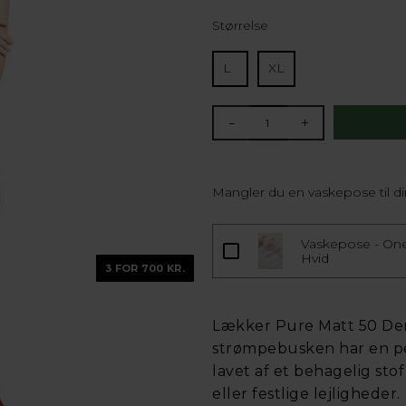
Størrelse
L
XL
-
+
Mangler du en vaskepose til 
Vaskepose - Ones
Hvid
3 FOR 700 KR.
Lækker Pure Matt 50 Den
strømpebusken har en per
lavet af et behagelig sto
eller festlige lejligheder.