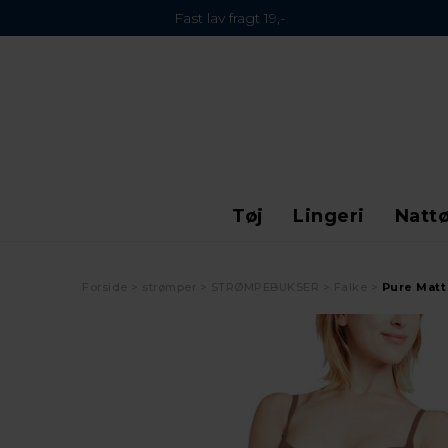
Fast lav fragt 19,-
Tøj
Lingeri
Nattø
Forside
strømper
STRØMPEBUKSER
Falke
Pure Matt