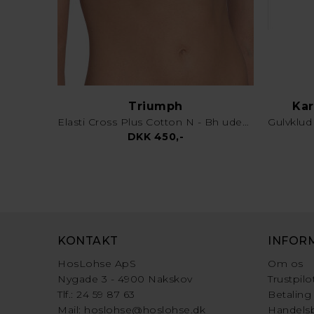
Triumph
Kar
Elasti Cross Plus Cotton N - Bh uden bøjle - Hvid
DKK 450,-
KONTAKT
INFOR
HosLohse ApS
Om os
Nygade 3 - 4900 Nakskov
Trustpilo
Tlf.: 24 59 87 63
Betaling
Mail:
hoslohse@hoslohse.dk
Handelsb