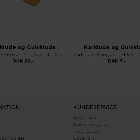
klude og Gulvklude
Karklude og Gulvk
Gulvklud Viskose - Pro Kvalitet - Orange
DKK 20,-
DKK 7,-
MATION
KUNDESERVICE
Spørgsmål
t
Størrelsesguide
Returguide
etingelser
Gavekort