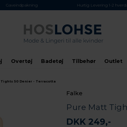
Gaveindpakning
Hurtig Levering 1-2 hver
j
Overtøj
Badetøj
Tilbehør
Outlet
 Tights 50 Denier - Terracotta
Falke
Pure Matt Tigh
DKK 249,-