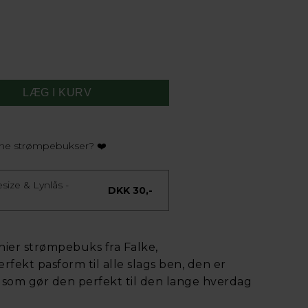
dine strømpebukser? ❤️
ize & Lynlås -
DKK 30,-
ier strømpebuks fra Falke,
fekt pasform til alle slags ben, den er
f som gør den perfekt til den lange hverdag