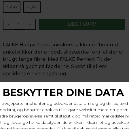
35/38
39/42
-
+
FALKE Happy 2 pak sneakers sokker er bomulds
ankelsokker der er godt slidstærke fordi at der er
brugt lange fibre. Med FALKE Perfect Fit der
sidder så godt på fødderne. Skabt til ellers
opslidende hverdagsbrug.
83% bomuld, 16% polyamid, 1% elastan. Vask 40 gr.
Varenr. 46418 2000