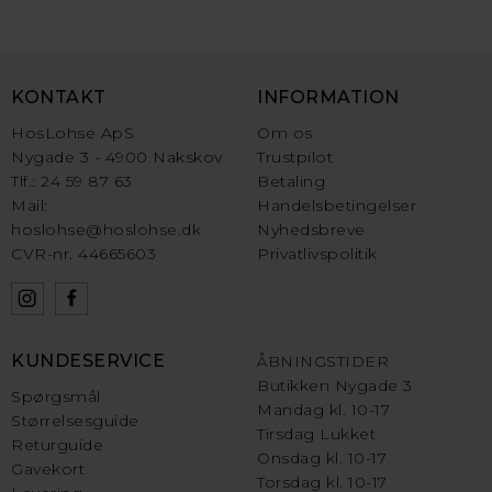
KONTAKT
INFORMATION
HosLohse ApS
Om os
Nygade 3 - 4900 Nakskov
Trustpilot
Tlf.: 24 59 87 63
Betaling
Mail:
Handelsbetingelser
hoslohse@hoslohse.dk
Nyhedsbreve
CVR-nr. 44665603
Privatlivspolitik
KUNDESERVICE
ÅBNINGSTIDER
Butikken Nygade 3
Spørgsmål
Mandag kl. 10-17
Størrelsesguide
Tirsdag Lukket
Returguide
Onsdag kl. 10-17
Gavekort
Torsdag kl. 10-17