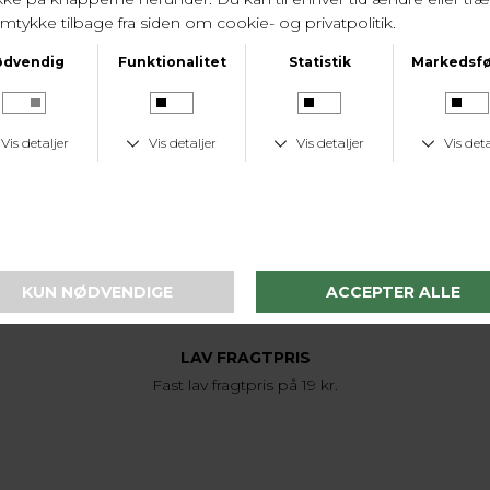
LEVERINGSTID
1-2 hverdage
KUNDESERVICE
Tlf. 24 59 87 63
LAV FRAGTPRIS
Fast lav fragtpris på 19 kr.