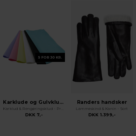
5 FOR 30 KR.
Karklude og Gulvklude
Randers handsker
Karklud & Rengøringsklud - Pro Kvalitet - Valgfri Farve
Lammeskind & Kanin - Sort
DKK 7,-
DKK 1.399,-