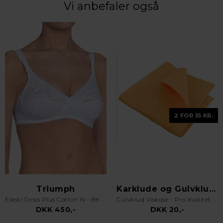
Vi anbefaler også
2 FOR 35 KR.
Triumph
Karklude og Gulvklude
Elasti Cross Plus Cotton N - Bh uden bøjle - Hvid
Gulvklud Viskose - Pro Kvalitet - Orange
DKK 450,-
DKK 20,-