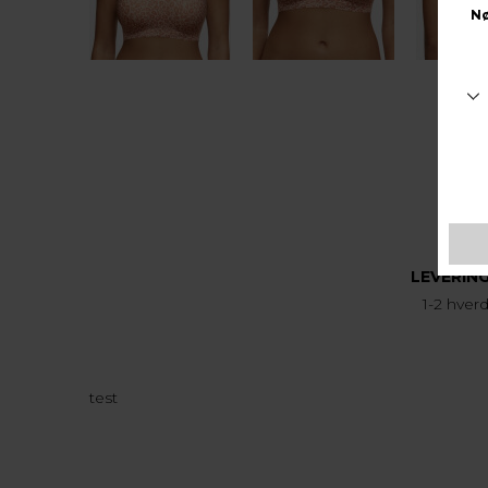
LEVERIN
1-2 hver
test