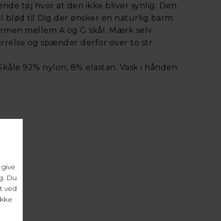
nde tøj hvor at den ikke bliver synlig. Den
 blød til Dig der ønsker en naturlig barm.
armen mellem A og G skål. Mærk selv
ørrelse og spænder derfor over to str.
Skåle 92% nylon, 8% elastan. Vask i hånden.