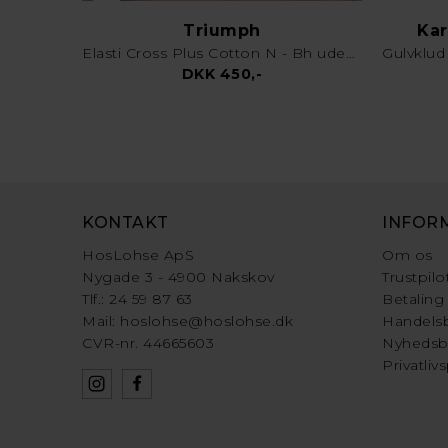
Triumph
Kar
Elasti Cross Plus Cotton N - Bh uden bøjle - Hvid
DKK 450,-
KONTAKT
INFOR
HosLohse ApS
Om os
Nygade 3 - 4900 Nakskov
Trustpilo
Tlf.: 24 59 87 63
Betaling
Mail:
hoslohse@hoslohse.dk
Handelsb
CVR-nr. 44665603
Nyhedsb
Privatlivs