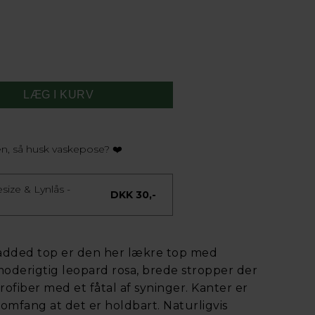
n, så husk vaskepose? ❤️
ize & Lynlås -
DKK 30,-
padded top er den her lækre top med
i moderigtig leopard rosa, brede stropper der
rofiber med et fåtal af syninger. Kanter er
t omfang at det er holdbart. Naturligvis