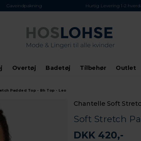
Gaveindpakning
Hurtig Levering 1-2 hver
j
Overtøj
Badetøj
Tilbehør
Outlet
retch Padded Top - Bh Top - Leo
Chantelle Soft Stret
Soft Stretch P
DKK 420,-