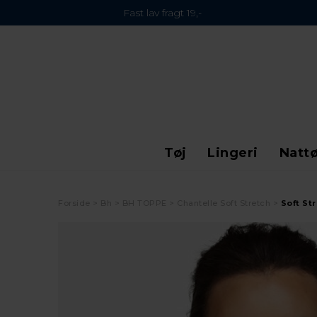
Fast lav fragt 19,-
Tøj
Lingeri
Nattø
Forside
Bh
BH TOPPE
Chantelle Soft Stretch
Soft St