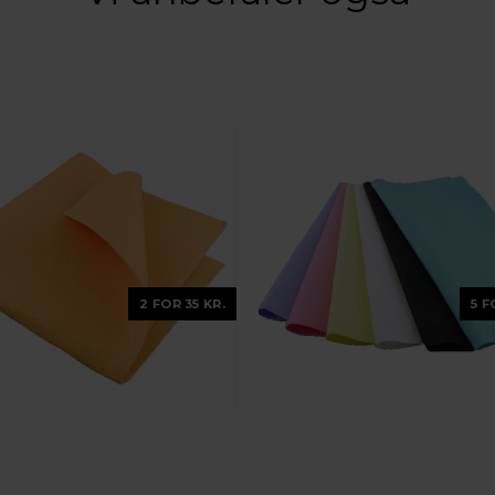
2 FOR 35 KR.
5 F