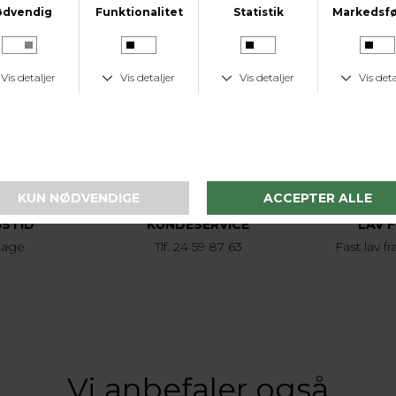
KUNDESERVICE
GSTID
KUNDESERVICE
LAV 
dage
Tlf. 24 59 87 63
Fast lav fr
Vi anbefaler også