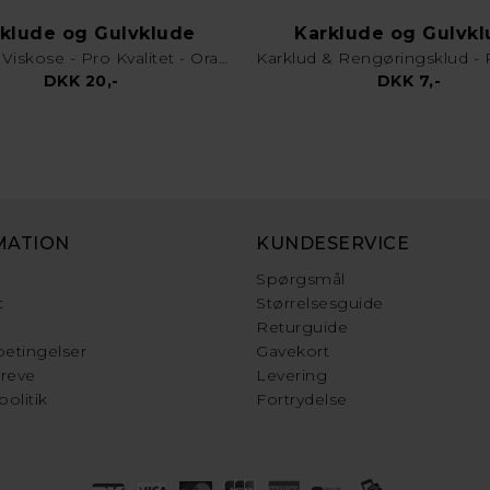
klude og Gulvklude
Karklude og Gulvk
Gulvklud Viskose - Pro Kvalitet - Orange
DKK 20,-
DKK 7,-
MATION
KUNDESERVICE
Spørgsmål
t
Størrelsesguide
Returguide
etingelser
Gavekort
reve
Levering
politik
Fortrydelse