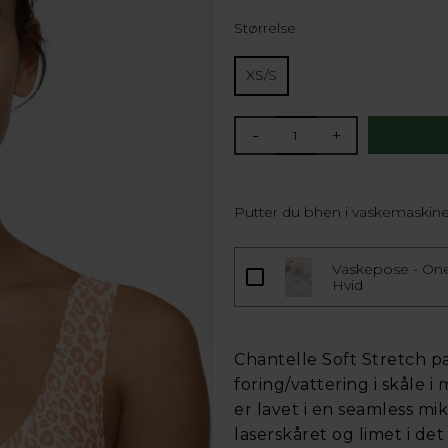
Størrelse
XS/S
-
+
Putter du bhen i vaskemaskine
Vaskepose - Ones
Hvid
Chantelle Soft Stretch 
foring/vattering i skåle 
er lavet i en seamless mik
laserskåret og limet i de