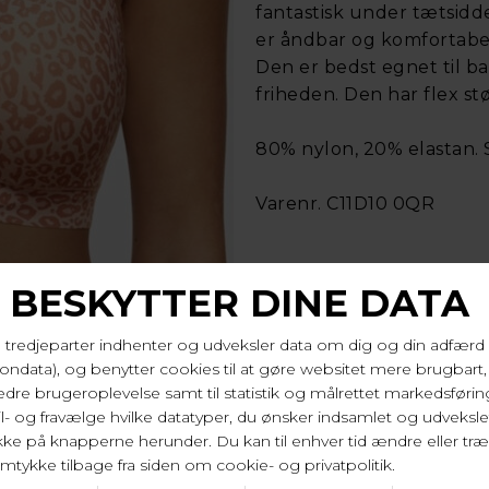
fantastisk under tætsidde
er åndbar og komfortabel
Den er bedst egnet til b
friheden. Den har flex st
80% nylon, 20% elastan. 
Varenr. C11D10 0QR