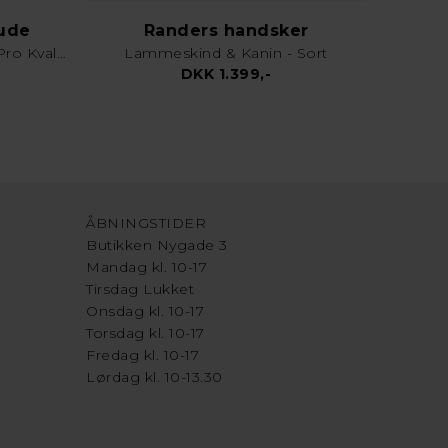
lude
Randers handsker
Karklud & Rengøringsklud - Pro Kvalitet - Valgfri Farve
Lammeskind & Kanin - Sort
DKK 1.399,-
ÅBNINGSTIDER
Butikken Nygade 3
Mandag kl. 10-17
Tirsdag Lukket
Onsdag kl. 10-17
Torsdag kl. 10-17
Fredag kl. 10-17
Lørdag kl. 10-13.30