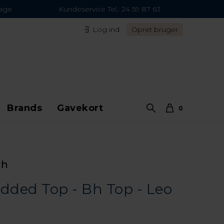
dage
Kundeservice Tel.: 24 59 87 63
Log ind
Opret bruger
Brands
Gavekort
0
ch
added Top - Bh Top - Leo