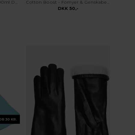
Pletfjerner - DK's Bedste - 200ml Doserings Pumpe
Cotton Boost - Fornyer & Genskaber Farver
DKK 50,-
OR 30 KR.