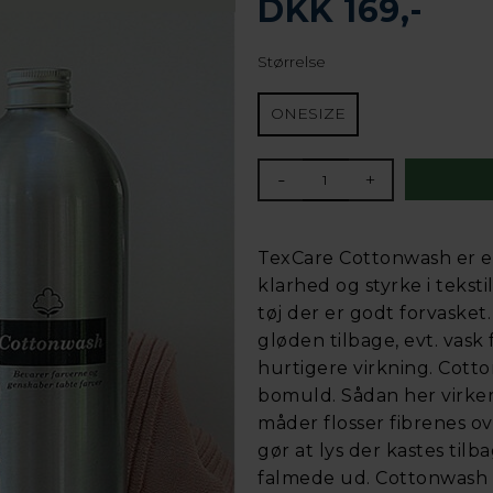
DKK 169,-
Størrelse
ONESIZE
-
+
TexCare Cottonwash er en
klarhed og styrke i teksti
tøj der er godt forvasket
gløden tilbage, evt. vask
hurtigere virkning. Cott
bomuld. Sådan her virke
måder flosser fibrenes ov
gør at lys der kastes tilb
falmede ud. Cottonwash fj