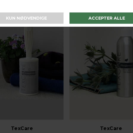
TexCare
TexCare