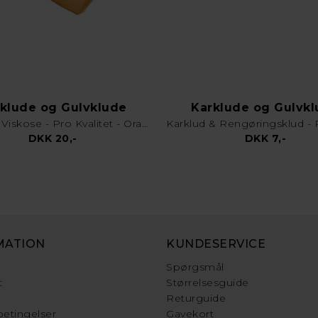
klude og Gulvklude
Karklude og Gulvk
Gulvklud Viskose - Pro Kvalitet - Orange
DKK 20,-
DKK 7,-
MATION
KUNDESERVICE
Spørgsmål
t
Størrelsesguide
Returguide
etingelser
Gavekort