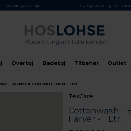
Gaveindpakning
Hurtig Levering 1-2 hver
j
Overtøj
Badetøj
Tilbehør
Outlet
ash - Bevarer & Genskaber Farver - 1 Ltr.
TexCare
Cottonwash - 
Farver - 1 Ltr.