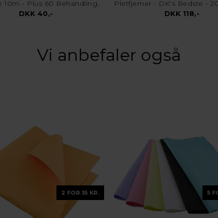
Fnugrulle 10m - Plus 60 Behandlinger
DKK 40,-
DKK 118,-
Vi anbefaler også
2 FOR 35 KR.
5 F