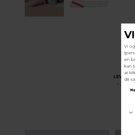
LEVERIN
1-2 hver