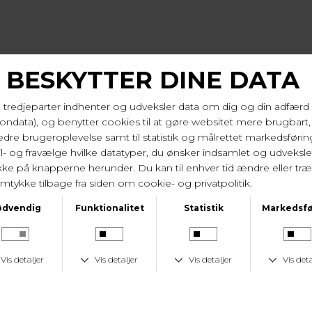
KUNDESERVICE
GSTID
KUNDESERVICE
LAV 
dage
Tlf. 24 59 87 63
Fast lav fr
I samme serie