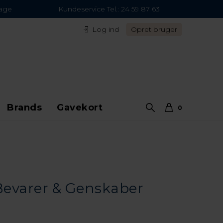
dage
Kundeservice Tel.: 24 59 87 63
Log ind
Opret bruger
Brands
Gavekort
0
Bevarer & Genskaber