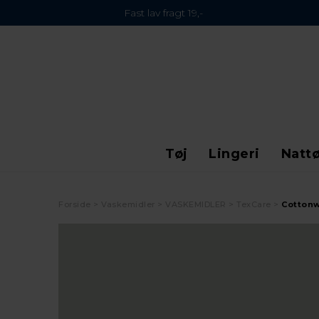
Fast lav fragt 19,-
Tøj
Lingeri
Nattø
Forside
Vaskemidler
VASKEMIDLER
TexCare
Cottonw