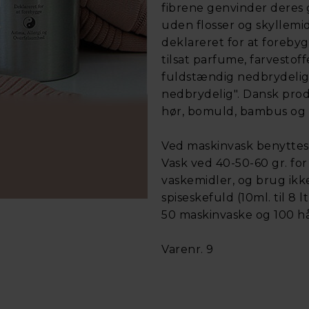
fibrene genvinder deres 
uden flosser og skyllemi
deklareret for at foreby
tilsat parfume, farvestoff
fuldstændig nedbrydelig i
nedbrydelig". Dansk pro
hør, bomuld, bambus og 
Ved maskinvask benyttes 
Vask ved 40-50-60 gr. for
vaskemidler, og brug ikk
spiseskefuld (10ml. til 8 lt
50 maskinvaske og 100 h
Varenr. 9