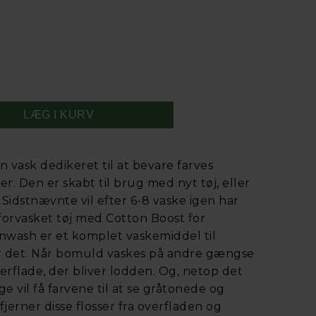
 vask dedikeret til at bevare farves
ler. Den er skabt til brug med nyt tøj, eller
. Sidstnævnte vil efter 6-8 vaske igen har
 forvasket tøj med Cotton Boost for
onwash er et komplet vaskemiddel til
r det. Når bomuld vaskes på andre gængse
erflade, der bliver lodden. Og, netop det
age vil få farvene til at se gråtonede og
erner disse flosser fra overfladen og