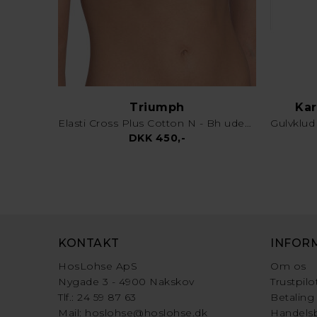
Triumph
Kar
Elasti Cross Plus Cotton N - Bh uden bøjle - Hvid
DKK 450,-
KONTAKT
INFOR
HosLohse ApS
Om os
Nygade 3 - 4900 Nakskov
Trustpilo
Tlf.: 24 59 87 63
Betaling
Mail:
hoslohse@hoslohse.dk
Handelsb