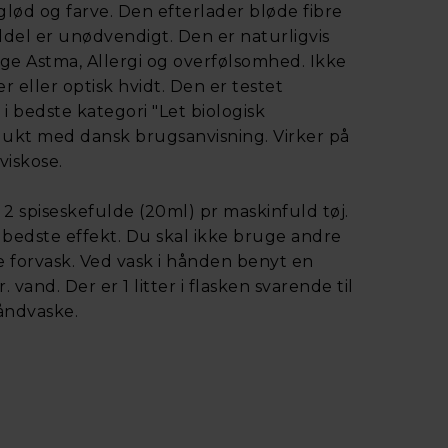
glød og farve. Den efterlader bløde fibre
ddel er unødvendigt. Den er naturligvis
gge Astma, Allergi og overfølsomhed. Ikke
er eller optisk hvidt. Den er testet
 bedste kategori "Let biologisk
dukt med dansk brugsanvisning. Virker på
viskose.
2 spiseskefulde (20ml) pr maskinfuld tøj.
 bedste effekt. Du skal ikke bruge andre
e forvask. Ved vask i hånden benyt en
r. vand. Der er 1 litter i flasken svarende til
åndvaske.