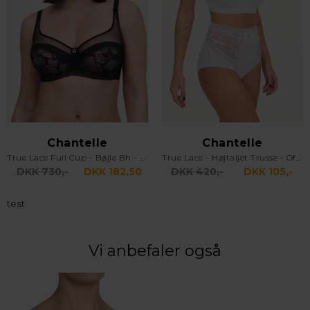
Chantelle
Chantelle
True Lace Full Cup - Bøjle Bh - Sort
True Lace - Højtaljet Trusse - Off White
DKK 730,-
DKK 182,50
DKK 420,-
DKK 105,-
test
Vi anbefaler også