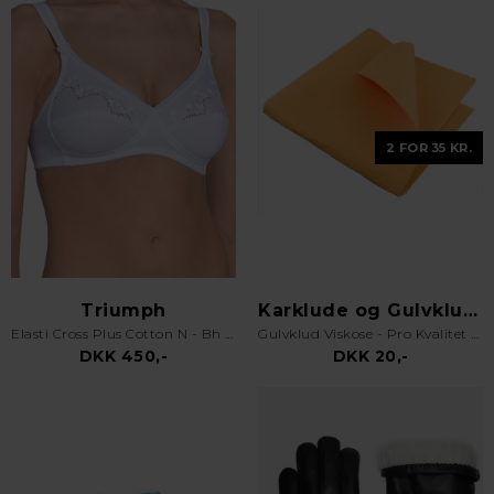
2 FOR 35 KR.
Triumph
Karklude og Gulvklude
Elasti Cross Plus Cotton N - Bh uden bøjle - Hvid
Gulvklud Viskose - Pro Kvalitet - Orange
DKK 450,-
DKK 20,-