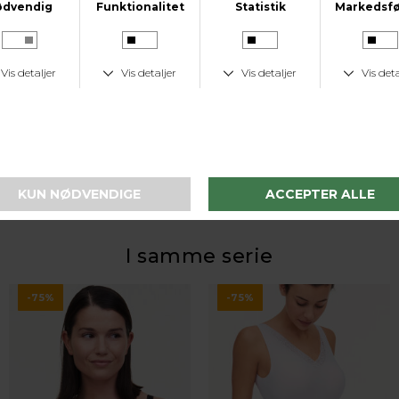
KUNDESERVICE
Tlf. 24 59 87 63
LAV FRAGTPRIS
Fast lav fragtpris på 19 kr.
I samme serie
-75%
-75%