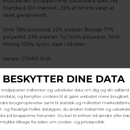
brystbenet. Stropperne er justerbare. Øko-Tex
Standard 100 mærket., 25% af bh'ens vægt er
lavet genanvendt.
Strik 78% polyamid, 22% elastan. Blonde 77%
polyamid. 23% elastan. Tyl 100% polyester. Strik
linning 100% nylon. Vask i hånden.
Varenr. C11M10 0LW
LEVERINGSTID
1-2 hverdage