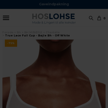
Gaveindpakning
0
Forside
Bh
BH M/BØJLE
Chantelle
True Lace Full Cup - Bøjle Bh - Off White
-75%