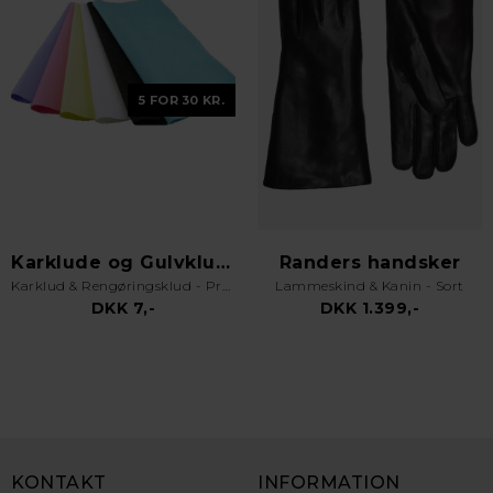
5 FOR 30 KR.
Karklude og Gulvklude
Randers handsker
Karklud & Rengøringsklud - Pro Kvalitet - Valgfri Farve
Lammeskind & Kanin - Sort
DKK 7,-
DKK 1.399,-
KONTAKT
INFORMATION