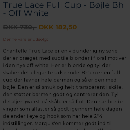
True Lace Full Cup - Bøjle Bh
- Off White
DKK 730,-
DKK 182,50
Denne vare er udsolgt
Chantelle True Lace er en vidunderlig ny serie
der er præget med subtile blonder i floral motiver
i den nye off white. Her er blonde og tyl der
skaber det elegante udseende. Bh'en er en full
cup der favner hele barmen og så er den med
bøjle. Den er så smuk og helt transparent i skåle,
den støtter barmen godt og centrerer den. Tyl
detaljen øverst på skåle er så flot. Den har brede
vinger som aflaster så godt igennem hele dagen
de ender i eye og hook som har hele 2*4
indstillinger. Marquis'en kommer godt ind til