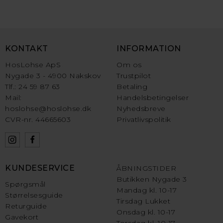
KONTAKT
INFORMATION
HosLohse ApS
Om os
Nygade 3 - 4900 Nakskov
Trustpilot
Tlf.: 24 59 87 63
Betaling
Mail:
Handelsbetingelser
hoslohse@hoslohse.dk
Nyhedsbreve
CVR-nr. 44665603
Privatlivspolitik
KUNDESERVICE
ÅBNINGSTIDER
Butikken Nygade 3
Spørgsmål
Mandag kl. 10-17
Størrelsesguide
Tirsdag Lukket
Returguide
Onsdag kl. 10-17
Gavekort