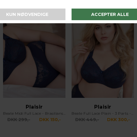
-50%
-33%
Plaisir
Plaisir
Beate Midi Full Lace - Brasiliansk Blonde - Mørkeblå
Beate Full Lace Plain - 3 Parts - Full Cup - Bøjle Bh - Mørkeblå
DKK 299,-
DKK 150,-
DKK 449,-
DKK 300,-