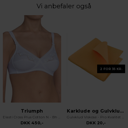
Vi anbefaler også
2 FOR 35 KR.
Triumph
Karklude og Gulvklude
Elasti Cross Plus Cotton N - Bh uden bøjle - Hvid
Gulvklud Viskose - Pro Kvalitet - Orange
DKK 450,-
DKK 20,-