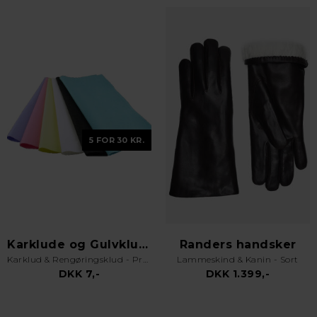
5 FOR 30 KR.
Karklude og Gulvklude
Randers handsker
Karklud & Rengøringsklud - Pro Kvalitet - Valgfri Farve
Lammeskind & Kanin - Sort
DKK 7,-
DKK 1.399,-