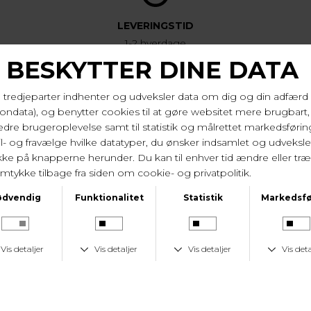
LEVERINGSTID
1-2 hverdage
KUNDESERVICE
Tlf. 24 59 87 63
LAV FRAGTPRIS
Fast lav fragtpris på 19 kr.
I samme serie