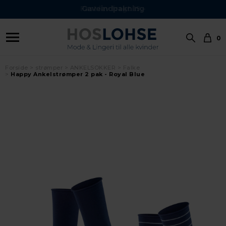
Gaveindpakning
0
Forside
strømper
ANKELSOKKER
Falke
Happy Ankelstrømper 2 pak - Royal Blue