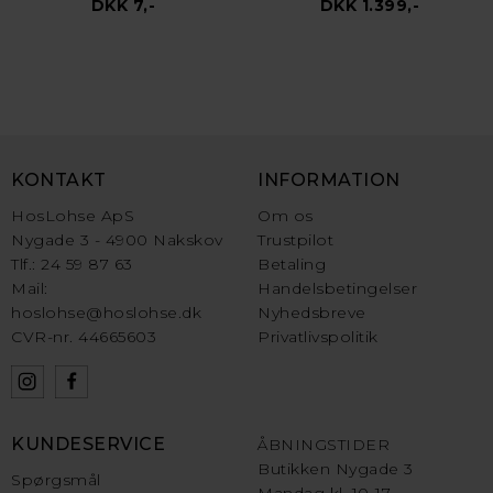
DKK 7,-
DKK 1.399,-
KONTAKT
INFORMATION
HosLohse ApS
Om os
Nygade 3 - 4900 Nakskov
Trustpilot
Tlf.: 24 59 87 63
Betaling
Mail:
Handelsbetingelser
hoslohse@hoslohse.dk
Nyhedsbreve
CVR-nr. 44665603
Privatlivspolitik
KUNDESERVICE
ÅBNINGSTIDER
Butikken Nygade 3
Spørgsmål