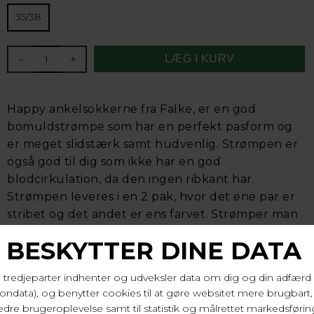
35/38
-
+
Happy ankelsokkerne fra Falke, er en god
bomuldstrømpe som har en perfekt pasform og
er meget slidstærk samt hudvenlig. Strømpen er
også god til dig som ikke har en god
blodcirkulation, da den ingen ribkant har.
Strømpen leveres i en 2 pak, hvor det ene par er
stribet og det andet er ens farvet. Strømper man
bliver glad i låget af.
80% bomuld, 18% polyamid 2% elastan, Vask 40 gr.
Varenr. 46419 6000