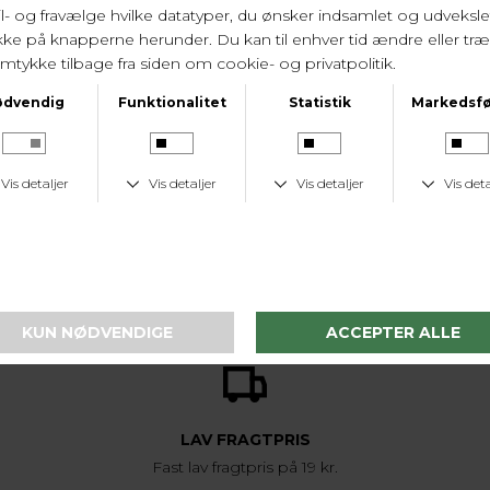
LEVERINGSTID
1-2 hverdage
KUNDESERVICE
Tlf. 24 59 87 63
LAV FRAGTPRIS
Fast lav fragtpris på 19 kr.