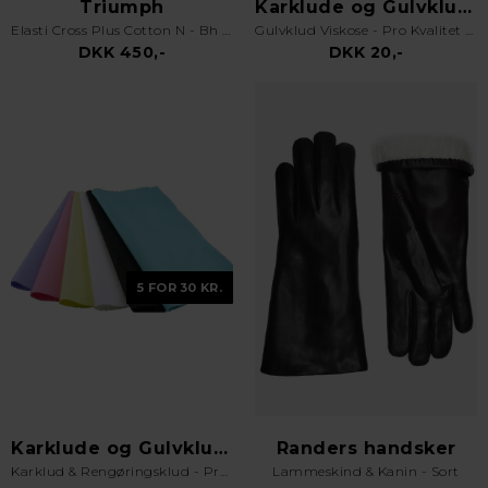
Triumph
Karklude og Gulvklude
Elasti Cross Plus Cotton N - Bh uden bøjle - Hvid
Gulvklud Viskose - Pro Kvalitet - Orange
DKK 450,-
DKK 20,-
5 FOR 30 KR.
Karklude og Gulvklude
Randers handsker
Karklud & Rengøringsklud - Pro Kvalitet - Valgfri Farve
Lammeskind & Kanin - Sort