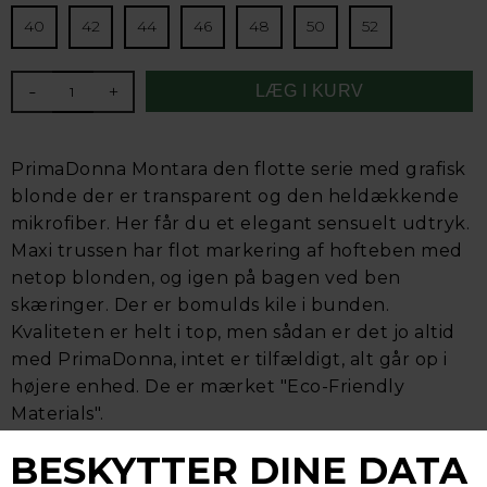
40
42
44
46
48
50
52
-
+
PrimaDonna Montara den flotte serie med grafisk
blonde der er transparent og den heldækkende
mikrofiber. Her får du et elegant sensuelt udtryk.
Maxi trussen har flot markering af hofteben med
netop blonden, og igen på bagen ved ben
skæringer. Der er bomulds kile i bunden.
Kvaliteten er helt i top, men sådan er det jo altid
med PrimaDonna, intet er tilfældigt, alt går op i
højere enhed. De er mærket "Eco-Friendly
Materials".
88% polyamid, 11% elastan, 1% bomuld. Iblandt