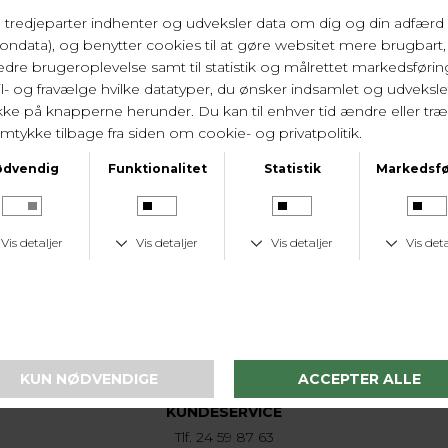
dem er 44% genanvendte garner, 7% bio baseret
garner. Vask 30 gr.
Varenr. 0563381 ZWA
LEVERINGSTID
1-2 hverdage
KUNDESERVICE
Tlf. 24 59 87 63