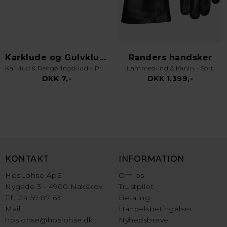
Karklude og Gulvklude
Randers handsker
Karklud & Rengøringsklud - Pro Kvalitet - Valgfri Farve
Lammeskind & Kanin - Sort
DKK 7,-
DKK 1.399,-
KONTAKT
INFORMATION
HosLohse ApS
Om os
Nygade 3 - 4900 Nakskov
Trustpilot
Tlf.: 24 59 87 63
Betaling
Mail:
Handelsbetingelser
hoslohse@hoslohse.dk
Nyhedsbreve