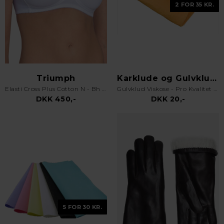
2 FOR 35 KR.
Triumph
Karklude og Gulvklude
Elasti Cross Plus Cotton N - Bh uden bøjle - Hvid
Gulvklud Viskose - Pro Kvalitet - Orange
DKK 450,-
DKK 20,-
5 FOR 30 KR.