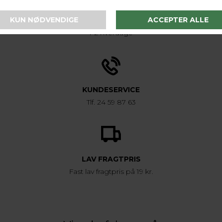
LEVERINGSTID
1-2 hverdage
KUNDESERVICE
Tlf. 24 59 87 63
LAV FRAGTPRIS
Fast lav fragtpris på 19 kr.