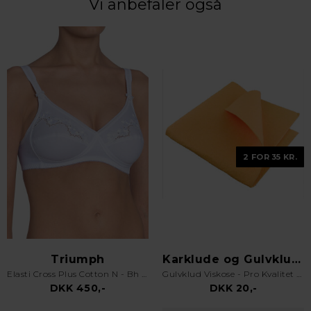
Vi anbefaler også
2 FOR 35 KR.
Triumph
Karklude og Gulvklude
Elasti Cross Plus Cotton N - Bh uden bøjle - Hvid
Gulvklud Viskose - Pro Kvalitet - Orange
DKK 450,-
DKK 20,-