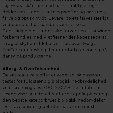
tøj. Ekstra skånsom mod barn samt tøjet og
deklareret. Uden tilsætningsstoffer og parfume,
farve og optisk hvidt. Bevarer tøjets farver særligt
ved bomuld, hør, bambus samt viskose.
Genstridige pletter der ikke forventes at forsvinde
forbehandles med Pletfjerner der købes separat.
Brug af skyllemiddel bliver helt overflødigt.
TexCare er dansk og der er udførlig anvisning på
dansk på produkterne.
Allergi & Overfølsomhed
De vaskeaktive stoffer er vegetabilsk basseret,
testet for fuldstændig biologisk nedbrydelighed
ved screeningstest OECD 302 B. Resultatet af
testen viser at indholdsstofferne opnår placering i
den bedste kategori: "Let biologisk nedbrydelig".
Den lave dosering belaster naturen mindst
muligt.