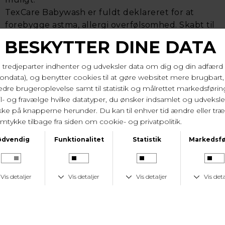
TexCare Babywash er fuldt deklareret for at
forebygge astma, allergi overfølsomhed. Skabt til
at være bedst mulig mod dig og din hud.
Sammensat af få udvalgte stoffer for at mindske
risikoen for, at allergi og overfølsomhed opstår. Er
ikke tilsat parfume, farvestoffer eller optisk hvidt.
Dosering
Uanset vandets hårdhed tilsættes 2 spiseskefulde
svarende til 20 ml per maskinfuld tøj. Vasker du
over 60 gr. dræbes også husstøvmider samt de
fleste bakterier. Må ikke blandes med andre
vaskemidler. Brug ikke forvask. Flasken
indeholder 550 ml der svarer til 28 vaske.