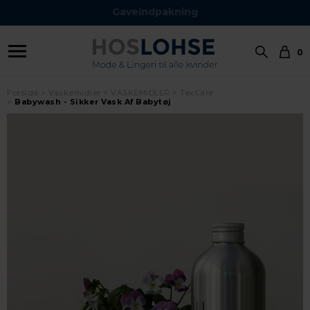
Gaveindpakning
0
Forside
Vaskemidler
VASKEMIDLER
TexCare
Babywash - Sikker Vask Af Babytøj