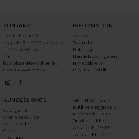
KONTAKT
INFORMATION
HosLohse ApS
Om os
Nygade 3 - 4900 Nakskov
Trustpilot
Tlf.: 24 59 87 63
Betaling
Mail:
Handelsbetingelser
hoslohse@hoslohse.dk
Nyhedsbreve
CVR-nr. 44665603
Privatlivspolitik
KUNDESERVICE
ÅBNINGSTIDER
Butikken Nygade 3
Spørgsmål
Mandag kl. 10-17
Størrelsesguide
Tirsdag Lukket
Returguide
Onsdag kl. 10-17
Gavekort
Torsdag kl. 10-17
Levering