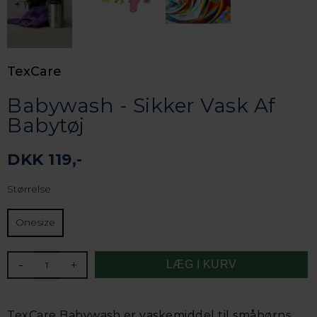
TexCare
Babywash - Sikker Vask Af
Babytøj
DKK 119,-
Størrelse
Onesize
-
+
TexCare Babywash er vaskemiddel til småbørns