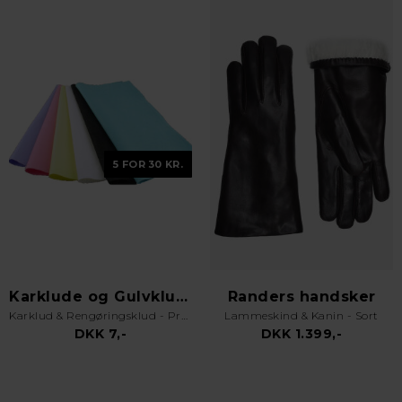
5 FOR 30 KR.
Karklude og Gulvklude
Randers handsker
Karklud & Rengøringsklud - Pro Kvalitet - Valgfri Farve
Lammeskind & Kanin - Sort
DKK 7,-
DKK 1.399,-