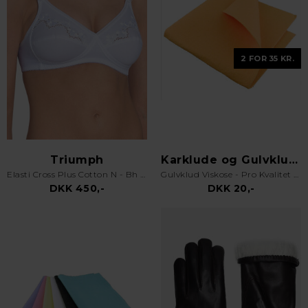
2 FOR 35 KR.
Triumph
Karklude og Gulvklude
Elasti Cross Plus Cotton N - Bh uden bøjle - Hvid
Gulvklud Viskose - Pro Kvalitet - Orange
DKK 450,-
DKK 20,-