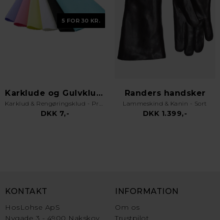
5 FOR 30 KR.
Karklude og Gulvklude
Randers handsker
Karklud & Rengøringsklud - Pro Kvalitet - Valgfri Farve
Lammeskind & Kanin - Sort
DKK 7,-
DKK 1.399,-
KONTAKT
INFORMATION
HosLohse ApS
Om os
Nygade 3 - 4900 Nakskov
Trustpilot