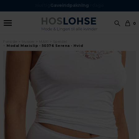
Hurtig Levering 1-2 hverdage
Gaveindpakning
0
Forside
trusser
MAXI
Speidel
Modal Maxislip - 50376 Serena - Hvid