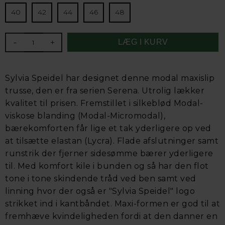
40
42
44
46
48
-
+
Sylvia Speidel har designet denne modal maxislip
trusse, den er fra serien Serena. Utrolig lækker
kvalitet til prisen. Fremstillet i silkeblød Modal-
viskose blanding (Modal-Micromodal),
bærekomforten får lige et tak yderligere op ved
at tilsætte elastan (Lycra). Flade afslutninger samt
runstrik der fjerner sidesømme bærer yderligere
til. Med komfort kile i bunden og så har den flot
tone i tone skindende tråd ved ben samt ved
linning hvor der også er "Sylvia Speidel" logo
strikket ind i kantbåndet. Maxi-formen er god til at
fremhæve kvindeligheden fordi at den danner en