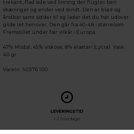
trekant, flad side ved linning der flugter ben
skæringer og ender ved skridt. Den er blød og
åndbar samt sidder til og lader det du har udover
glide let henover. Den går fra 40-48 i størrelsen.
Fremstillet under fair vilkår i Europa.
47% Modal, 45% viskose, 8% elastan (Lycra). Vask
40 gr.
Varenr. 50376 100
LEVERINGSTID
1-2 hverdage