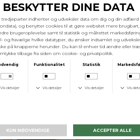
KUNDESERVICE
Tlf. 24 59 87 63
LAV FRAGTPRIS
Fast lav fragtpris på 19 kr.
I samme serie