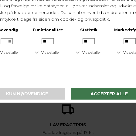
LEVERINGSTID
1-2 hverdage
KUNDESERVICE
Tlf. 24 59 87 63
LAV FRAGTPRIS
Fast lav fragtpris på 19 kr.