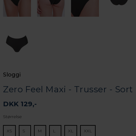
Sloggi
Zero Feel Maxi - Trusser - Sort
DKK 129,-
Størrelse
XS
S
M
L
XL
XXL