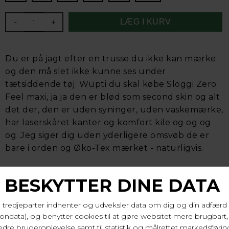
-
+
Du er på jagt efter en trusse du ikke kan mærke
og den må slet ikke kunne ses under
tætsiddende tøj. Wupti du skal købe Sloggi Zero
Feel maxi, ja ja den er blød som second skin og alt
det der, den er uden syninger, uden vaskemærke,
har laserskåret kanter og komfort kile og og og
og. Jeg siger dig uden yderligere omsvøb de er
bare i orden og Øko-Tex mærket - naturligvis.
76% polyamid, 24% elastan. Vask 30 gr.
Varenr. 10217759 0004