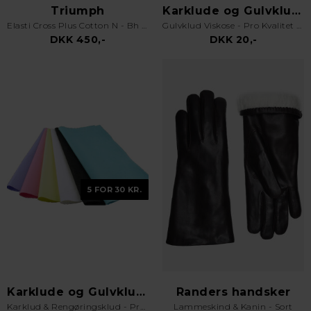
Triumph
Karklude og Gulvklude
Elasti Cross Plus Cotton N - Bh uden bøjle - Hvid
Gulvklud Viskose - Pro Kvalitet - Orange
DKK 450,-
DKK 20,-
5 FOR 30 KR.
Karklude og Gulvklude
Randers handsker
Karklud & Rengøringsklud - Pro Kvalitet - Valgfri Farve
Lammeskind & Kanin - Sort