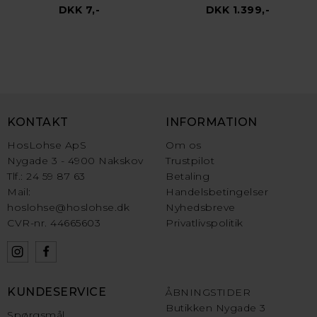
DKK 7,-
DKK 1.399,-
KONTAKT
INFORMATION
HosLohse ApS
Om os
Nygade 3 - 4900 Nakskov
Trustpilot
Tlf.: 24 59 87 63
Betaling
Mail:
Handelsbetingelser
hoslohse@hoslohse.dk
Nyhedsbreve
CVR-nr. 44665603
Privatlivspolitik
KUNDESERVICE
ÅBNINGSTIDER
Butikken Nygade 3
Spørgsmål