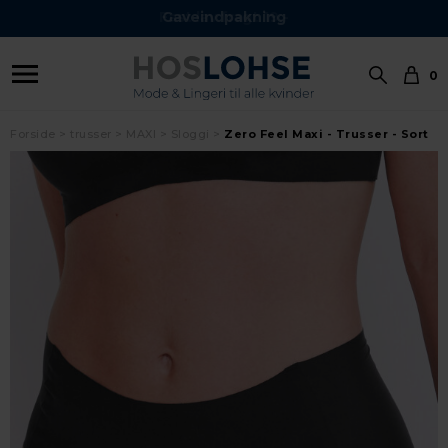
Gaveindpakning
0
Forside
trusser
MAXI
Sloggi
Zero Feel Maxi - Trusser - Sort