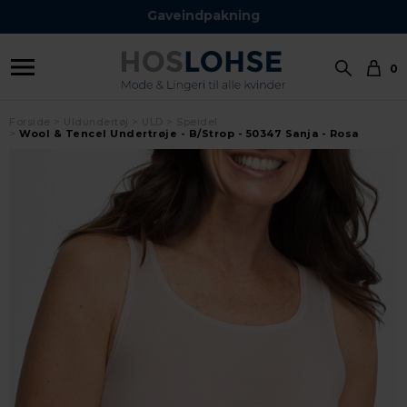
Gaveindpakning
0
Forside
Uldundertøj
ULD
Speidel
Wool & Tencel Undertrøje - B/Strop - 50347 Sanja - Rosa