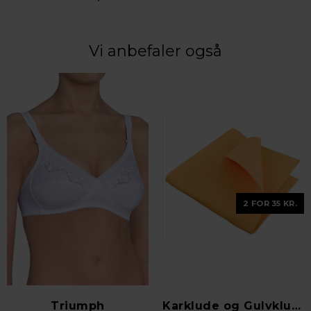
Vi anbefaler også
2 FOR 35 KR.
Triumph
Karklude og Gulvklude