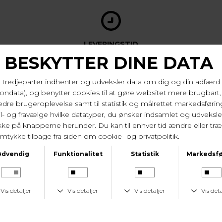
LEVERINGSTID
1-2 hverdage
KUNDESERVICE
Tlf. 24 59 87 63
LAV FRAGTPRIS
Fast lav fragtpris på 19 kr.