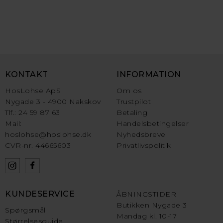
KONTAKT
INFORMATION
HosLohse ApS
Om os
Nygade 3 - 4900 Nakskov
Trustpilot
Tlf.: 24 59 87 63
Betaling
Mail:
Handelsbetingelser
hoslohse@hoslohse.dk
Nyhedsbreve
CVR-nr. 44665603
Privatlivspolitik
KUNDESERVICE
ÅBNINGSTIDER
Butikken Nygade 3
Spørgsmål
Mandag kl. 10-17
Størrelsesguide