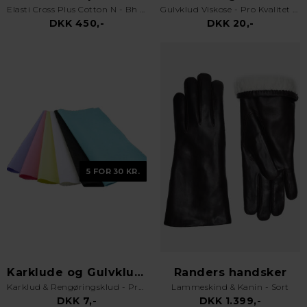
Elasti Cross Plus Cotton N - Bh uden bøjle - Hvid
Gulvklud Viskose - Pro Kvalitet - Orange
DKK 450,-
DKK 20,-
5 FOR 30 KR.
Karklude og Gulvklude
Randers handsker
Karklud & Rengøringsklud - Pro Kvalitet - Valgfri Farve
Lammeskind & Kanin - Sort
DKK 7,-
DKK 1.399,-