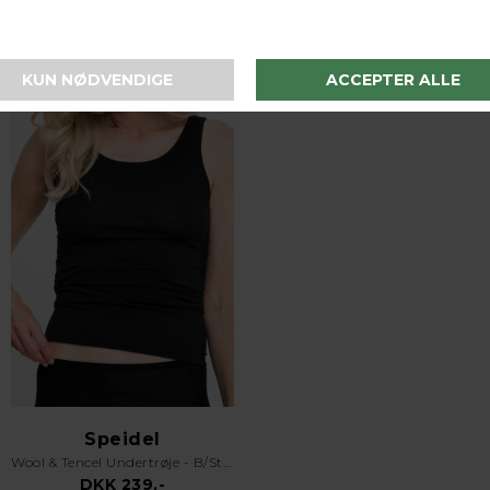
I samme serie
Speidel
Wool & Tencel Undertrøje - B/Strop - 50347 Sanja - Sort
DKK 239,-