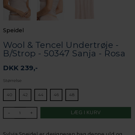
Speidel
Wool & Tencel Undertrøje -
B/Strop - 50347 Sanja - Rosa
DKK 239,-
Størrelse
40
42
44
46
48
-
+
Sylvia Speidel er designeren bag denne uld og