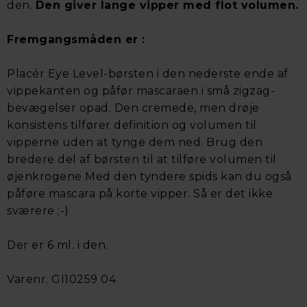
den.
Den giver lange vipper med flot volumen.
Fremgangsmåden er :
Placér Eye Level-børsten i den nederste ende af
vippekanten og påfør mascaraen i små zigzag-
bevægelser opad. Den cremede, men drøje
konsistens tilfører definition og volumen til
vipperne uden at tynge dem ned. Brug den
bredere del af børsten til at tilføre volumen til
øjenkrogene Med den tyndere spids kan du også
påføre mascara på korte vipper. Så er det ikke
sværere ;-)
Der er 6 ml. i den.
Varenr. GI10259 04