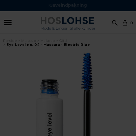
Gaveindpakning
0
Forside
Makeup
Makeup
Gitti
Eye Level no. 04 - Mascara - Electric Blue