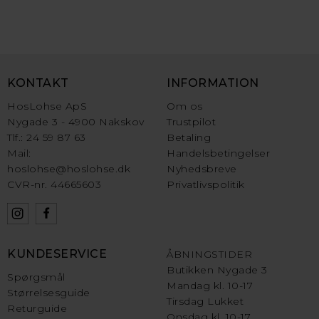
KONTAKT
INFORMATION
HosLohse ApS
Om os
Nygade 3 - 4900 Nakskov
Trustpilot
Tlf.: 24 59 87 63
Betaling
Mail:
Handelsbetingelser
hoslohse@hoslohse.dk
Nyhedsbreve
CVR-nr. 44665603
Privatlivspolitik
KUNDESERVICE
ÅBNINGSTIDER
Butikken Nygade 3
Spørgsmål
Mandag kl. 10-17
Størrelsesguide
Tirsdag Lukket
Returguide
Onsdag kl. 10-17