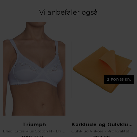
Vi anbefaler også
2 FOR 35 KR.
Triumph
Karklude og Gulvklude
Elasti Cross Plus Cotton N - Bh uden bøjle - Hvid
Gulvklud Viskose - Pro Kvalitet - Orange