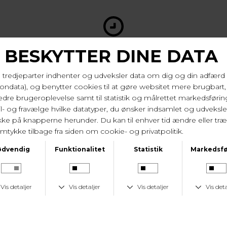
LEVERINGSTID
1-2 hverdage
KUNDESERVICE
Tlf. 24 59 87 63
LAV FRAGTPRIS
Fast lav fragtpris på 19 kr.