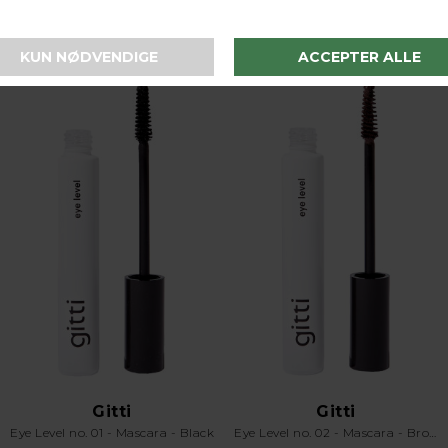
I samme serie
Gitti
Gitti
Eye Level no. 01 - Mascara - Black
Eye Level no. 02 - Mascara - Brown