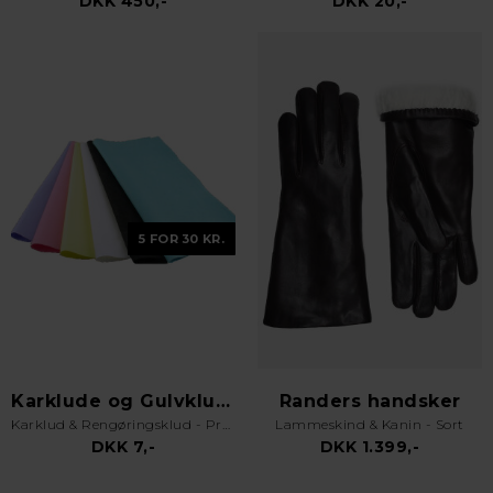
DKK 450,-
DKK 20,-
5 FOR 30 KR.
Karklude og Gulvklude
Randers handsker
Karklud & Rengøringsklud - Pro Kvalitet - Valgfri Farve
Lammeskind & Kanin - Sort
DKK 7,-
DKK 1.399,-