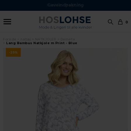
Gaveindpakning
0
Forside
nattøj
NATKJOLER
Damella
Lang Bambus Natkjole m Print - Blue
-25%