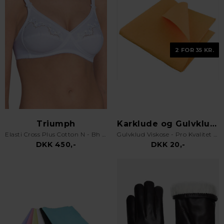
2 FOR 35 KR.
Triumph
Karklude og Gulvklude
Elasti Cross Plus Cotton N - Bh uden bøjle - Hvid
Gulvklud Viskose - Pro Kvalitet - Orange
DKK 450,-
DKK 20,-