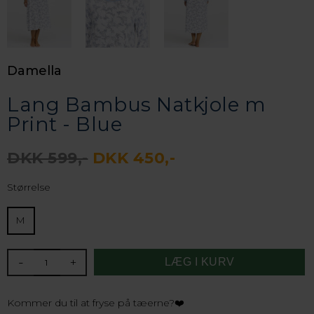
Damella
Lang Bambus Natkjole m
Print - Blue
DKK 599,-
DKK 450,-
Størrelse
M
-
+
Kommer du til at fryse på tæerne?❤️