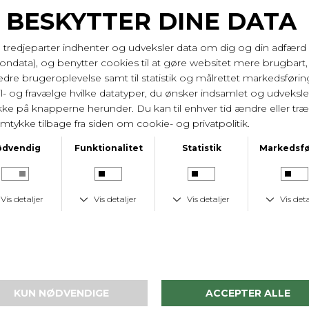
lidt rundt i derhjemme og forlænger morgenen
lidt.
Længde på 124 cm og brystvidde på 2*59 cm i str.
44/xl.
95% bambus, 5% spandex. Vask 40 gr.
Varenr. 60117 080
LEVERINGSTID
1-2 hverdage