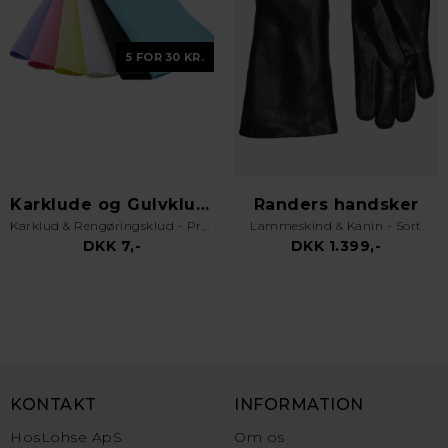
5 FOR 30 KR.
Karklude og Gulvklude
Randers handsker
Karklud & Rengøringsklud - Pro Kvalitet - Valgfri Farve
Lammeskind & Kanin - Sort
DKK 7,-
DKK 1.399,-
KONTAKT
INFORMATION
HosLohse ApS
Om os