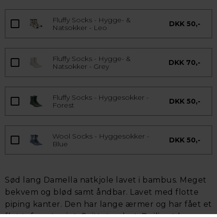
Fluffy Socks - Hygge- &
DKK 50,-
Natsokker - Leo
Fluffy Socks - Hygge- &
DKK 70,-
Natsokker - Grey
Fluffy Socks - Hyggesokker -
DKK 50,-
Forest
Wool Socks - Hyggesokker -
DKK 50,-
Blue
Sød lang Damella natkjole lavet i bambus. Meget
bekvem og blød samt åndbar. Lavet med flotte
piping kanter. Den har lange ærmer og har fået et
flot tofarvet print. Snittet er løst. Dejlig at hygge