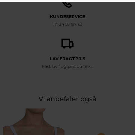
KUNDESERVICE
Tlf. 24 59 87 63
LAV FRAGTPRIS
Fast lav fragtpris på 19 kr.
Vi anbefaler også