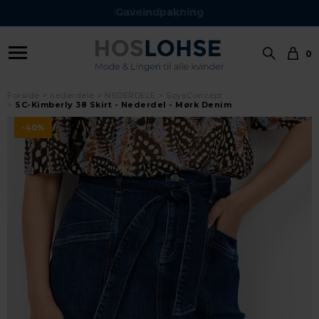
Gaveindpakning
0
Forside
nederdele
NEDERDELE
SoyaConcept
SC-Kimberly 38 Skirt - Nederdel - Mørk Denim
-40%