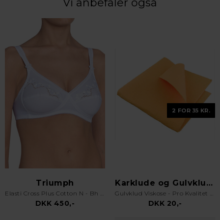
Vi anbefaler også
2 FOR 35 KR.
Triumph
Karklude og Gulvklude
Elasti Cross Plus Cotton N - Bh uden bøjle - Hvid
Gulvklud Viskose - Pro Kvalitet - Orange
DKK 450,-
DKK 20,-