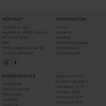
KONTAKT
INFORMATION
HosLohse ApS
Om os
Nygade 3 - 4900 Nakskov
Trustpilot
Tlf.: 24 59 87 63
Betaling
Mail:
Handelsbetingelser
hoslohse@hoslohse.dk
Nyhedsbreve
CVR-nr. 44665603
Privatlivspolitik
KUNDESERVICE
ÅBNINGSTIDER
Butikken Nygade 3
Spørgsmål
Mandag kl. 10-17
Størrelsesguide
Tirsdag Lukket
Returguide
Onsdag kl. 10-17
Gavekort
Torsdag kl. 10-17
Levering