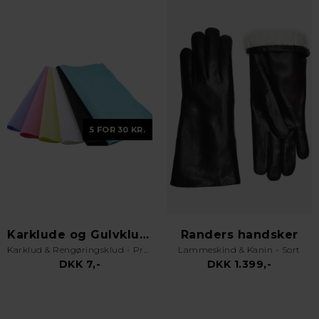
5 FOR 30 KR.
Karklude og Gulvklude
Randers handsker
Karklud & Rengøringsklud - Pro Kvalitet - Valgfri Farve
Lammeskind & Kanin - Sort
DKK 7,-
DKK 1.399,-