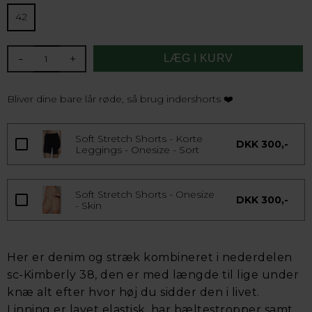
42
-
+
Bliver dine bare lår røde, så brug indershorts ❤️
Soft Stretch Shorts - Korte
DKK 300,-
Leggings - Onesize - Sort
Soft Stretch Shorts - Onesize
DKK 300,-
- Skin
Her er denim og stræk kombineret i nederdelen
sc-Kimberly 38, den er med længde til lige under
knæ alt efter hvor høj du sidder den i livet.
Linning er lavet elastisk, har bæltestropper samt