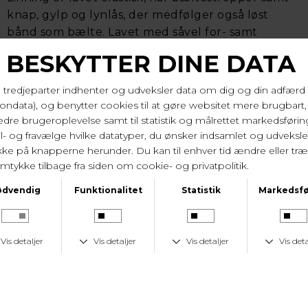
knap, gylp og lynlås, der medfølger også løst
bånd som bælte. Lavet med såvel for- samt
baglommer og lidt lysere kontraststikninger der
giver lidt spil. Nederst fortil har den slids. Blød
denim kvalitet. I produktionen er der lagt særlig
vægt på at mindske vandforbruget.
Længde på 77 cm str. 44/xl.
81% bomuld, 17% polyester, 2% elastan. Vask 30 gr.
Varenr. 41100 2494
LEVERINGSTID