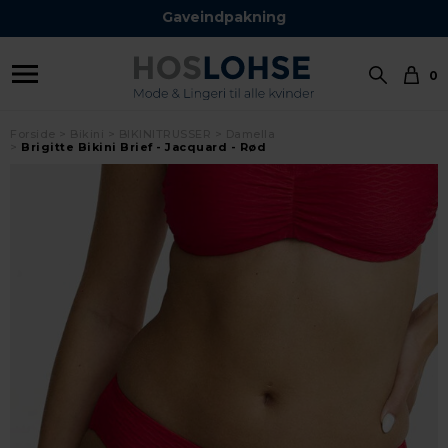
Gaveindpakning
0
Forside
Bikini
BIKINITRUSSER
Damella
Brigitte Bikini Brief - Jacquard - Rød