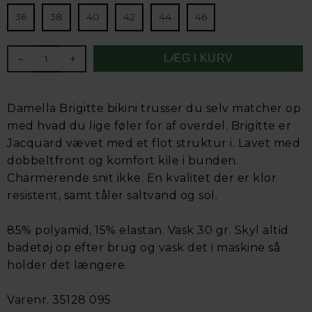
36
38
40
42
44
46
-
+
Damella Brigitte bikini trusser du selv matcher op
med hvad du lige føler for af overdel. Brigitte er
Jacquard vævet med et flot struktur i. Lavet med
dobbeltfront og komfort kile i bunden.
Charmerende snit ikke. En kvalitet der er klor
resistent, samt tåler saltvand og sol.
85% polyamid, 15% elastan. Vask 30 gr. Skyl altid
badetøj op efter brug og vask det i maskine så
holder det længere.
Varenr. 35128 095