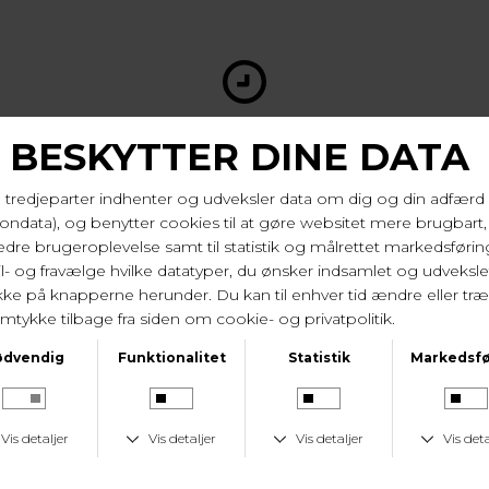
LEVERINGSTID
1-2 hverdage
KUNDESERVICE
Tlf. 24 59 87 63
LAV FRAGTPRIS
Fast lav fragtpris på 19 kr.