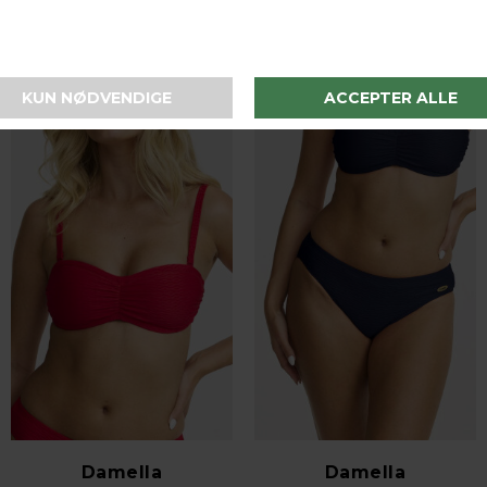
I samme serie
Damella
Damella