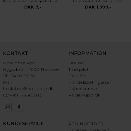
Karklud & Rengøringsklud - Pro Kvalitet - Valgfri Farve
Lammeskind & Kanin - Sort
DKK 7,-
DKK 1.399,-
KONTAKT
INFORMATION
HosLohse ApS
Om os
Nygade 3 - 4900 Nakskov
Trustpilot
Tlf.: 24 59 87 63
Betaling
Mail:
Handelsbetingelser
hoslohse@hoslohse.dk
Nyhedsbreve
CVR-nr. 44665603
Privatlivspolitik
KUNDESERVICE
ÅBNINGSTIDER
Butikken Nygade 3