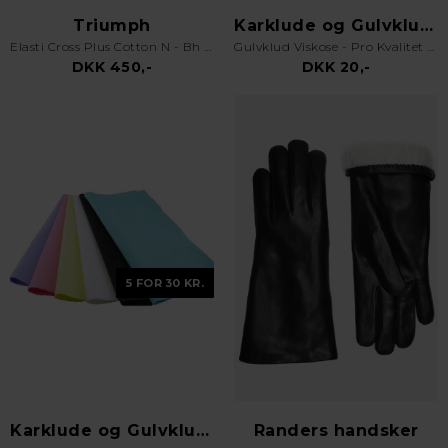
Triumph
Karklude og Gulvklude
Elasti Cross Plus Cotton N - Bh uden bøjle - Hvid
Gulvklud Viskose - Pro Kvalitet - Orange
DKK 450,-
DKK 20,-
5 FOR 30 KR.
Karklude og Gulvklude
Randers handsker