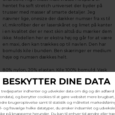
hentet fra soft stretch universet der byder på
trusser med masser af smarte detaljer. Jeg
nævner lige, onesize der dækker numser fra xs til
xl, mikrofiber der er laserskåret og limet på kanter
i en kvalitet der er next skin altså du mærker dem
ikke. Modellen her er ekstra høj og går for at være
en maxi, den kan trækkes op til navlen. Den har
bomulds kile i bunden. Ben skæringer er medium
høje og numsen dækkes helt.
80% nylon, 20% elastan. Kile 100% bomuld. Vask
30 gr.
Varenr. C11D70 A88