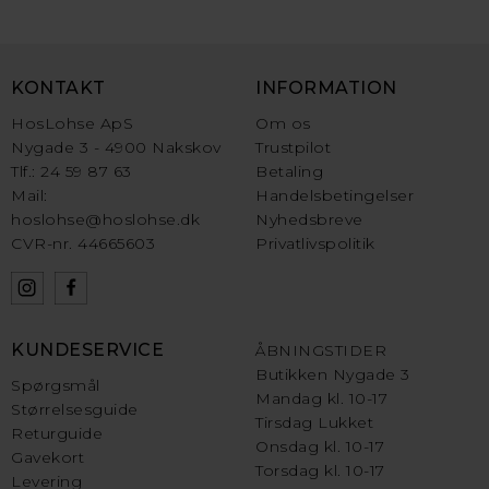
KONTAKT
INFORMATION
HosLohse ApS
Om os
Nygade 3 - 4900 Nakskov
Trustpilot
Tlf.: 24 59 87 63
Betaling
Mail:
Handelsbetingelser
hoslohse@hoslohse.dk
Nyhedsbreve
CVR-nr. 44665603
Privatlivspolitik
KUNDESERVICE
ÅBNINGSTIDER
Butikken Nygade 3
Spørgsmål
Mandag kl. 10-17
Størrelsesguide
Tirsdag Lukket
Returguide
Onsdag kl. 10-17
Gavekort
Torsdag kl. 10-17
Levering