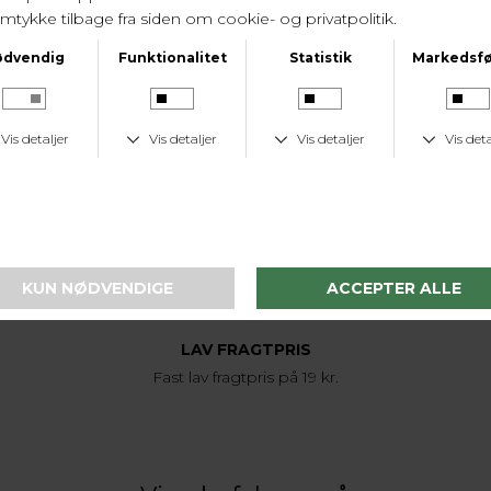
LEVERINGSTID
1-2 hverdage
KUNDESERVICE
Tlf. 24 59 87 63
LAV FRAGTPRIS
Fast lav fragtpris på 19 kr.