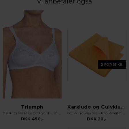
Vi anbefaler også
2 FOR 35 KR.
Triumph
Karklude og Gulvklude
Elasti Cross Plus Cotton N - Bh uden bøjle - Hvid
Gulvklud Viskose - Pro Kvalitet - Orange
DKK 450,-
DKK 20,-