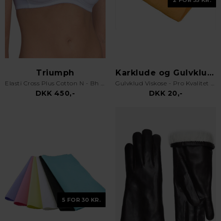
Triumph
Karklude og Gulvklude
Elasti Cross Plus Cotton N - Bh uden bøjle - Hvid
Gulvklud Viskose - Pro Kvalitet - Orange
DKK 450,-
DKK 20,-
5 FOR 30 KR.