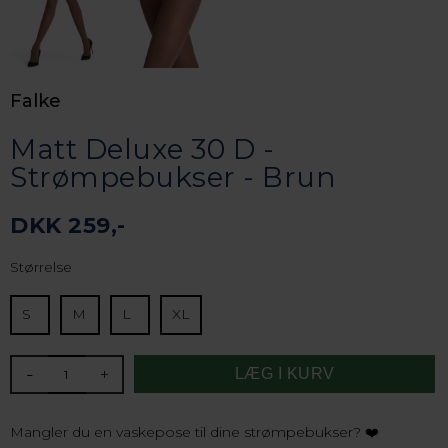
Falke
Matt Deluxe 30 D -
Strømpebukser - Brun
DKK 259,-
Størrelse
S
M
L
XL
-
+
Mangler du en vaskepose til dine strømpebukser? ❤️