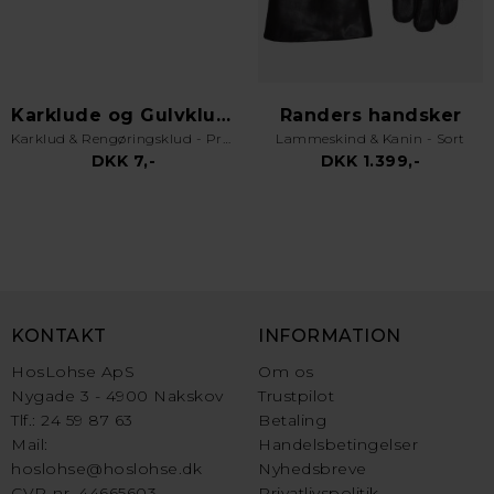
Karklude og Gulvklude
Randers handsker
Karklud & Rengøringsklud - Pro Kvalitet - Valgfri Farve
Lammeskind & Kanin - Sort
DKK 7,-
DKK 1.399,-
KONTAKT
INFORMATION
HosLohse ApS
Om os
Nygade 3 - 4900 Nakskov
Trustpilot
Tlf.: 24 59 87 63
Betaling
Mail:
Handelsbetingelser
hoslohse@hoslohse.dk
Nyhedsbreve
CVR-nr. 44665603
Privatlivspolitik