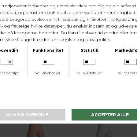
3 FOR 700 KR.
3 FOR 700 KR.
Falke
Falke
Matt Deluxe 30 D - Strømpebukser - Blå
Matt Deluxe 30 D - Strømpebukser - Sort
DKK 259,-
DKK 259,-