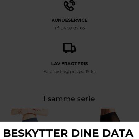
KUNDESERVICE
Tlf. 24 59 87 63
LAV FRAGTPRIS
Fast lav fragtpris på 19 kr.
I samme serie