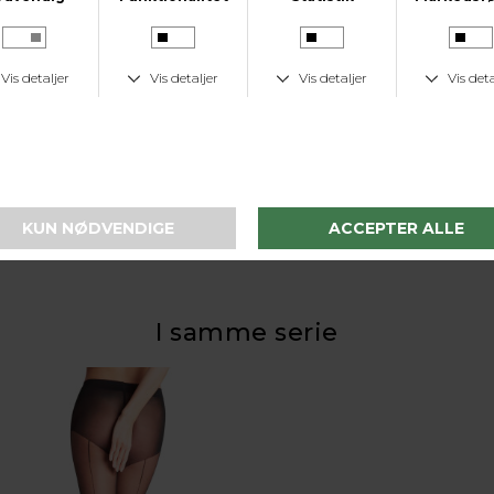
KUNDESERVICE
Tlf. 24 59 87 63
LAV FRAGTPRIS
Fast lav fragtpris på 19 kr.
I samme serie