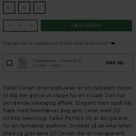
S
M
L
-
+
Mangler du en vaskepose til dine strømpebukser? ❤️
Vaskepose - Onesize &
DKK 30,-
Lynlås - Hvid
Falke Corset strømpebukser er en højtaljet model
til dig der gerne vil slippe for en trusse. Den har
skindende silkeagtig effekt. Elegant men også lidt
fræk med fremhævet bag søm. Lavet med 3D
strikke teknologi. Falke Perfect Fit er din garanti
for en fantastisk pasform. Strikket så de ikke løber.
Blød og glat samt 20 Denier der er transparent.