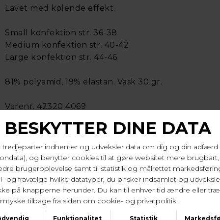
Lavet med kølende effekt.
Small konfektion str. 36-38
Medium konfektion str. 40-42
Large konfektion str. 44-46
81% polyamid, 19% elastan. Vask 30 gr.
Varenr. 42320 4069
LEVERINGSTID
1-2 hverdage