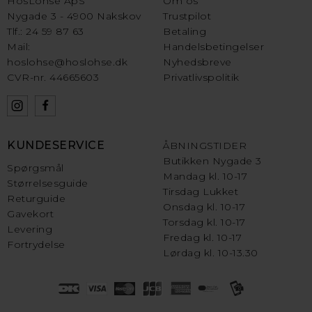
HosLohse ApS
Om os
Nygade 3 - 4900 Nakskov
Trustpilot
Tlf.: 24 59 87 63
Betaling
Mail:
Handelsbetingelser
hoslohse@hoslohse.dk
Nyhedsbreve
CVR-nr. 44665603
Privatlivspolitik
KUNDESERVICE
ÅBNINGSTIDER
Butikken Nygade 3
Spørgsmål
Mandag kl. 10-17
Størrelsesguide
Tirsdag Lukket
Returguide
Onsdag kl. 10-17
Gavekort
Torsdag kl. 10-17
Levering
Fredag kl. 10-17
Fortrydelse
Lørdag kl. 10-13.30