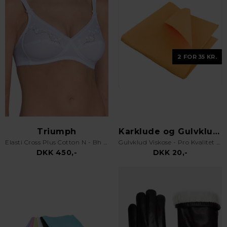
2 FOR 35 KR.
Triumph
Karklude og Gulvklude
Elasti Cross Plus Cotton N - Bh uden bøjle - Hvid
Gulvklud Viskose - Pro Kvalitet - Orange
DKK 450,-
DKK 20,-