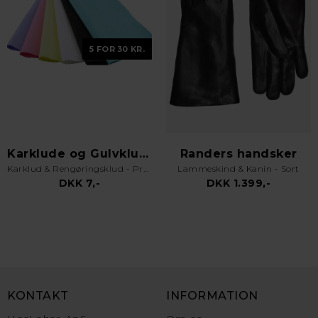
5 FOR 30 KR.
Karklude og Gulvklude
Randers handsker
Karklud & Rengøringsklud - Pro Kvalitet - Valgfri Farve
Lammeskind & Kanin - Sort
DKK 7,-
DKK 1.399,-
KONTAKT
INFORMATION