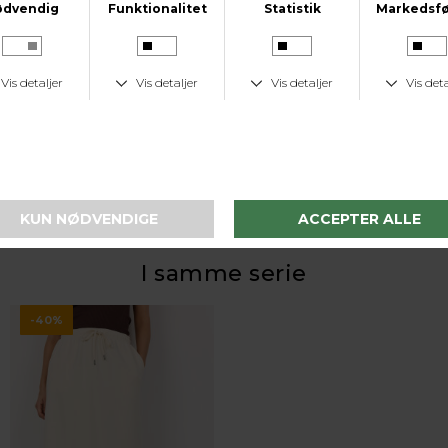
KUNDESERVICE
Tlf. 24 59 87 63
LAV FRAGTPRIS
Fast lav fragtpris på 19 kr.
I samme serie
-40%