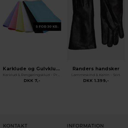
5 FOR 30 KR.
Karklude og Gulvklude
Randers handsker
Karklud & Rengøringsklud - Pro Kvalitet - Valgfri Farve
Lammeskind & Kanin - Sort
DKK 7,-
DKK 1.399,-
KONTAKT
INFORMATION