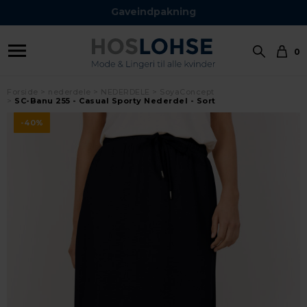
Gaveindpakning
0
Forside
nederdele
NEDERDELE
SoyaConcept
SC-Banu 255 - Casual Sporty Nederdel - Sort
-40%