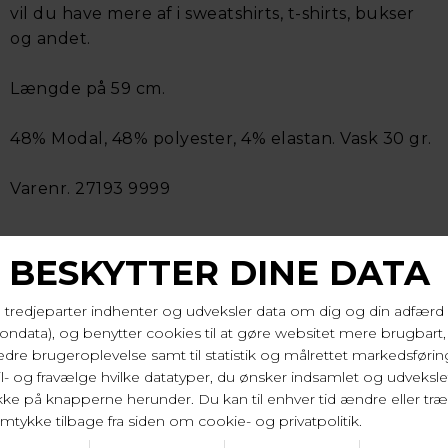
vil du have mere af i sweatshirts, t-shirts, bukser
og andet.
Længde på 59 cm.
48% Modal, 48% polyester, 4% elastan. Vask 30 gr.
Varenr. 27193 9999
LEVERINGSTID
1-2 hverdage