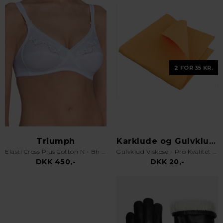
2 FOR 35 KR.
Triumph
Karklude og Gulvklude
Elasti Cross Plus Cotton N - Bh uden bøjle - Hvid
Gulvklud Viskose - Pro Kvalitet - Orange
DKK 450,-
DKK 20,-