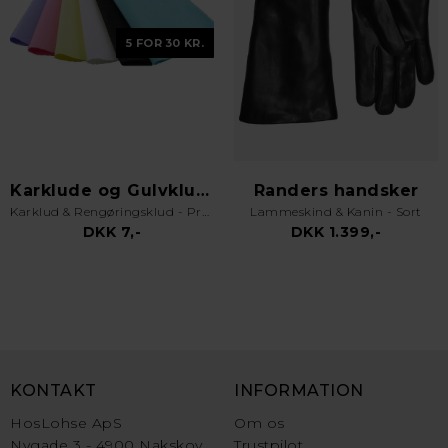
5 FOR 30 KR.
Karklude og Gulvklude
Randers handsker
Karklud & Rengøringsklud - Pro Kvalitet - Valgfri Farve
Lammeskind & Kanin - Sort
DKK 7,-
DKK 1.399,-
KONTAKT
INFORMATION
HosLohse ApS
Om os
Nygade 3 - 4900 Nakskov
Trustpilot