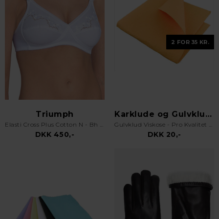
2 FOR 35 KR.
Triumph
Karklude og Gulvklude
Elasti Cross Plus Cotton N - Bh uden bøjle - Hvid
Gulvklud Viskose - Pro Kvalitet - Orange
DKK 450,-
DKK 20,-