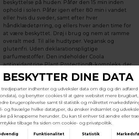
beskyttelse på huden. Påfør den 15 min inden
ophold i solen. Påfør igen efter 80 min i vandet
eller hvis du sveder, samt efter hver
håndklædetørring, og ellers hver anden time for
at være beskyttet. Drøj i brug og nem at ramme
overalt med. Til alle hudtyper. Vegansk og
glutenfri. Uden deklarationspligtige
parfumestoffer. Den indeholder Coola
antioxidantrige Plant Protection®-kompleks, der
hjælper med at bekæmpe frie radikaler og
samtidig plejer huden.
Indeholder 177 ml. Holdbarhed efter anbrud 36
mdr.
Alcohol Denat. (Sd Alcohol 40-B), Octocrylene,
Butyloctyl Salicylate, Ethylhexyl Salicylate, Butyl
Methoxydibenzoylmethane, Methyl