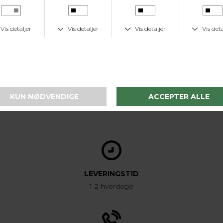
Dihydroabietate, Parfum/Fragrance, Aloe
Barbadensis Leaf Juice, Carthamus Tinctorius
(Safflower) Seed Oil, Citric Acid, Limnanthes Alba
(Meadowfoam) Seed Oil, Mauritia Flexuosa Fruit
Oil, Opuntia Ficus-Indica Seed Oil, Rubus Idaeus
(Raspberry) Seed Oil, Potassium Sorbate, Sodium
Benzoate
Varenr. CL10410
LEVERINGSTID
1-2 hverdage