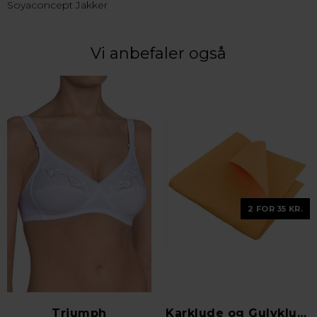
Soyaconcept Jakker
Vi anbefaler også
2 FOR 35 KR.
Triumph
Karklude og Gulvklude