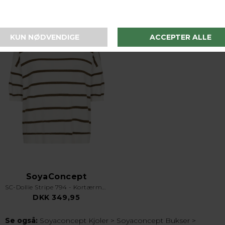
SoyaConcept
SC-Dollie Stripe 794 - Kortærmet Strikbluse - Olive
DKK 349,95
Se også:
Soyaconcept Kjoler
>
Soyaconcept Bukser
>