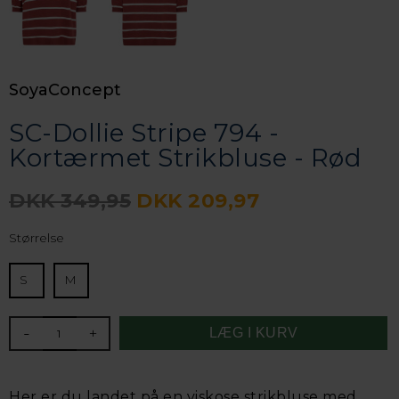
SoyaConcept
SC-Dollie Stripe 794 -
Kortærmet Strikbluse - Rød
DKK 349,95
DKK 209,97
Størrelse
S
M
-
+
Her er du landet på en viskose strikbluse med