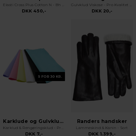
Elasti Cross Plus Cotton N - Bh uden bøjle - Hvid
Gulvklud Viskose - Pro Kvalitet - Orange
DKK 450,-
DKK 20,-
5 FOR 30 KR.
Karklude og Gulvklude
Randers handsker
Karklud & Rengøringsklud - Pro Kvalitet - Valgfri Farve
Lammeskind & Kanin - Sort
DKK 7,-
DKK 1.399,-