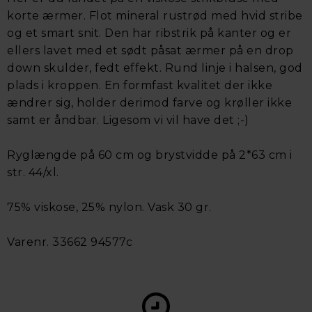
korte ærmer. Flot mineral rustrød med hvid stribe
og et smart snit. Den har ribstrik på kanter og er
ellers lavet med et sødt påsat ærmer på en drop
down skulder, fedt effekt. Rund linje i halsen, god
plads i kroppen. En formfast kvalitet der ikke
ændrer sig, holder derimod farve og krøller ikke
samt er åndbar. Ligesom vi vil have det ;-)
Ryglængde på 60 cm og brystvidde på 2*63 cm i
str. 44/xl.
75% viskose, 25% nylon. Vask 30 gr.
Varenr. 33662 94577c