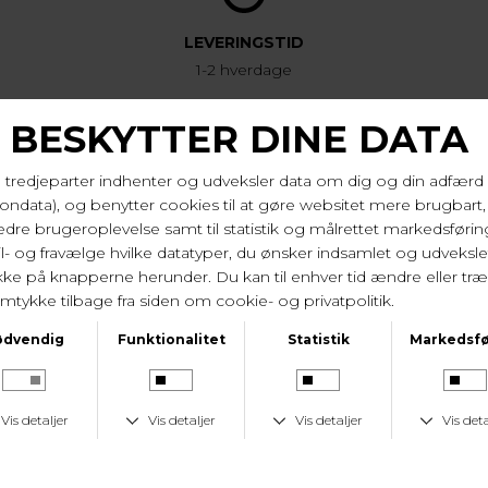
LEVERINGSTID
1-2 hverdage
KUNDESERVICE
Tlf. 24 59 87 63
LAV FRAGTPRIS
Fast lav fragtpris på 19 kr.
I samme serie