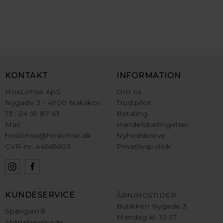
KONTAKT
INFORMATION
HosLohse ApS
Om os
Nygade 3 - 4900 Nakskov
Trustpilot
Tlf.: 24 59 87 63
Betaling
Mail:
Handelsbetingelser
hoslohse@hoslohse.dk
Nyhedsbreve
CVR-nr. 44665603
Privatlivspolitik
KUNDESERVICE
ÅBNINGSTIDER
Butikken Nygade 3
Spørgsmål
Mandag kl. 10-17
Størrelsesguide