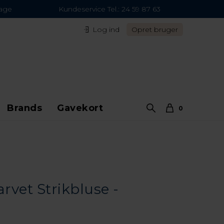
dage
Kundeservice Tel.: 24 59 87 63
Log ind
Opret bruger
Brands
Gavekort
0
arvet Strikbluse -