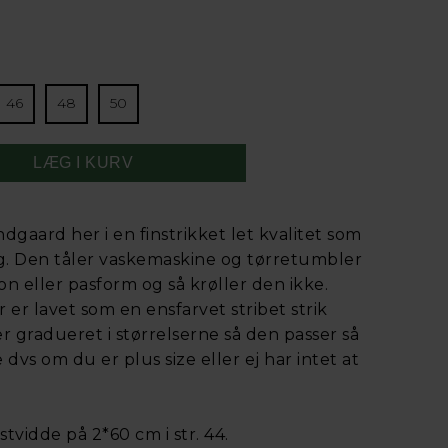
46
48
50
ndgaard her i en finstrikket let kvalitet som
g. Den tåler vaskemaskine og tørretumbler
n eller pasform og så krøller den ikke.
er lavet som en ensfarvet stribet strik
r gradueret i størrelserne så den passer så
dvs om du er plus size eller ej har intet at
vidde på 2*60 cm i str. 44.