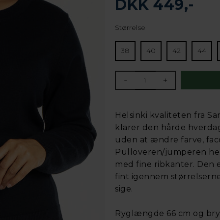
DKK 449,-
Størrelse
38
40
42
44
-
+
Helsinki kvaliteten fra Sa
klarer den hårde hverda
uden at ændre farve, faco
Pulloveren/jumperen her 
med fine ribkanter. Den e
fint igennem størrelserne 
sige.
Ryglængde 66 cm og bryst