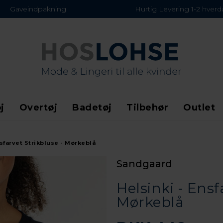
Gaveindpakning
Hurtig Levering 1-2 hver
j
Overtøj
Badetøj
Tilbehør
Outlet
nsfarvet Strikbluse - Mørkeblå
Sandgaard
Helsinki - Ensf
Mørkeblå