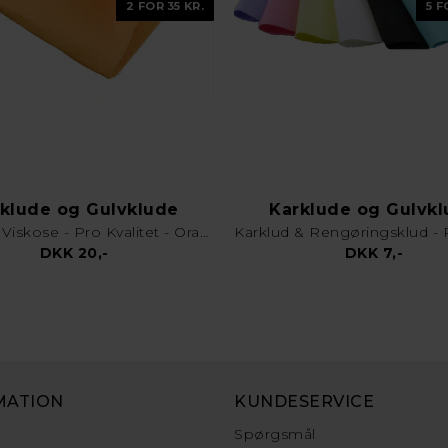
2 FOR 35 KR.
5 F
klude og Gulvklude
Karklude og Gulvk
Gulvklud Viskose - Pro Kvalitet - Orange
DKK 20,-
DKK 7,-
MATION
KUNDESERVICE
Spørgsmål