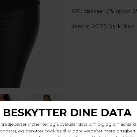
82% viskose, 15% nylon, 3
Varenr. SG153 Dark Blue