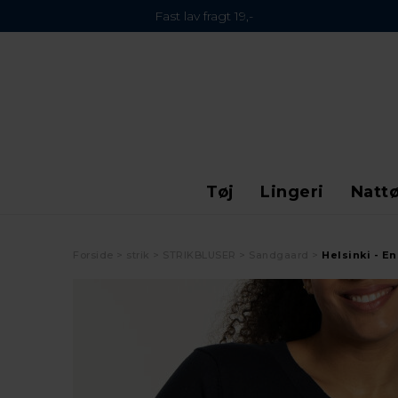
Fast lav fragt 19,-
Tøj
Lingeri
Nattø
Forside
strik
STRIKBLUSER
Sandgaard
Helsinki - E