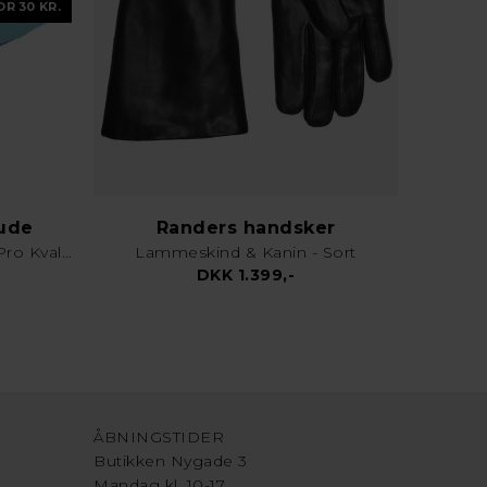
OR 30 KR.
lude
Randers handsker
Karklud & Rengøringsklud - Pro Kvalitet - Valgfri Farve
Lammeskind & Kanin - Sort
DKK 1.399,-
ÅBNINGSTIDER
Butikken Nygade 3
Mandag kl. 10-17