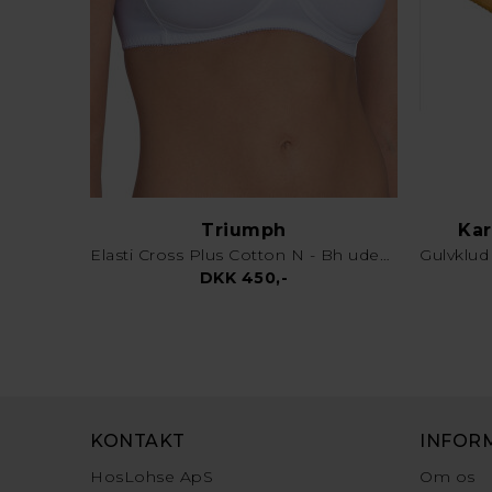
Triumph
Kar
Elasti Cross Plus Cotton N - Bh uden bøjle - Hvid
DKK 450,-
KONTAKT
INFOR
HosLohse ApS
Om os