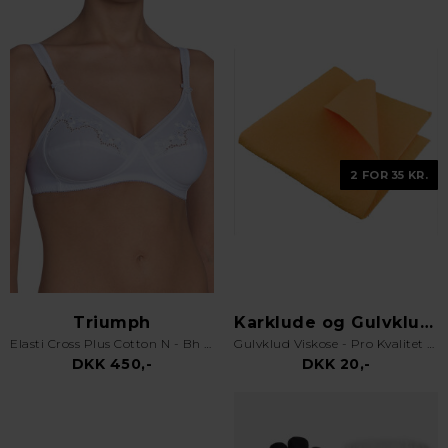
2 FOR 35 KR.
Triumph
Karklude og Gulvklude
Elasti Cross Plus Cotton N - Bh uden bøjle - Hvid
Gulvklud Viskose - Pro Kvalitet - Orange
DKK 450,-
DKK 20,-