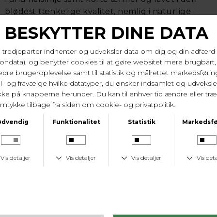
blødest tænkelige kvalitet, nemlig i naturlige
bambus fibre. En natkjole hvor der er lagt så
megen vægt på den gode nattesøvn, og skal den
følge dig i lidt længere tid når at det er fridag er
den super flot til det også. Let og åndbar.
Længde på 99 cm og brystvidde på 2*54 cm i str.
44/xl.
95% bambus, 5% spandex. Vask 40 gr.
Varenr. 69501 132
LEVERINGSTID