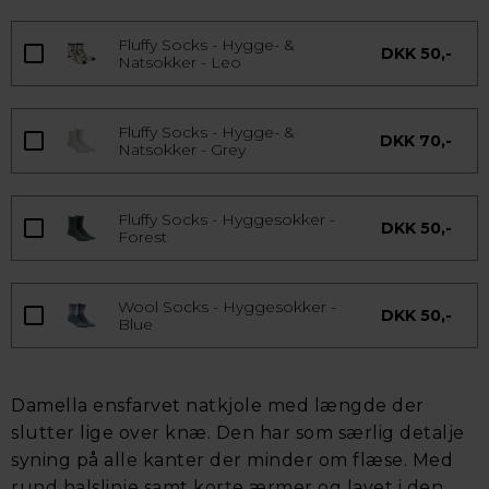
Fluffy Socks - Hygge- &
DKK 50,-
Natsokker - Leo
Fluffy Socks - Hygge- &
DKK 70,-
Natsokker - Grey
Fluffy Socks - Hyggesokker -
DKK 50,-
Forest
Wool Socks - Hyggesokker -
DKK 50,-
Blue
Damella ensfarvet natkjole med længde der
slutter lige over knæ. Den har som særlig detalje
syning på alle kanter der minder om flæse. Med
rund halslinje samt korte ærmer og lavet i den