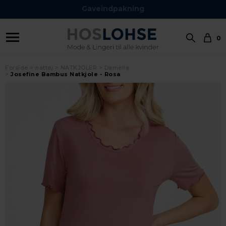
Gaveindpakning
0
Forside
nattøj
NATKJOLER
Damella
Josefine Bambus Natkjole - Rosa