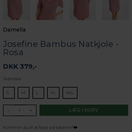
Damella
Josefine Bambus Natkjole -
Rosa
DKK 379,-
Størrelse
S
M
L
XL
XXL
-
+
Kommer du til at fryse på tæerne?❤️