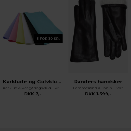
5 FOR 30 KR.
Karklude og Gulvklude
Randers handsker
Karklud & Rengøringsklud - Pro Kvalitet - Valgfri Farve
Lammeskind & Kanin - Sort
DKK 7,-
DKK 1.399,-