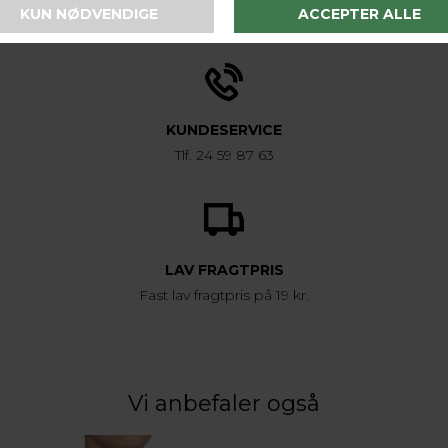
1-2 hverdage
KUNDESERVICE
Tlf. 24 59 87 63
LAV FRAGTPRIS
Fast lav fragtpris på 19 kr.
Vi anbefaler også