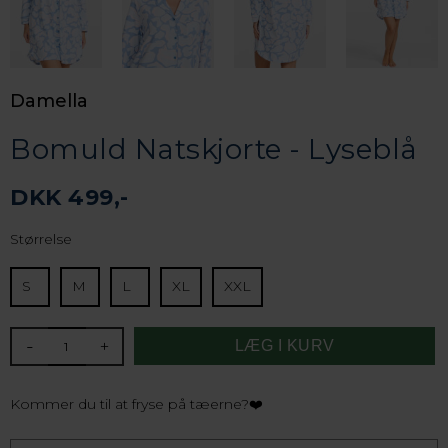
Damella
Bomuld Natskjorte - Lyseblå
DKK 499,-
Størrelse
S
M
L
XL
XXL
-
+
Kommer du til at fryse på tæerne?❤️