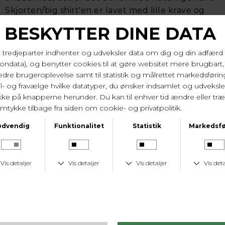
Skjorten/big shirt'en er lavet med lille krave og
brystlomme. Den er med gennemgående
knapstolpe med søde blå knapper. Dejlig løst snit
der runder forneden og giver lidt mere længde til
ben.
Ryglængde på 95 cm og brystvidde på 2*59 cm i
str. xl/44.
100% økologisk bomuld. Vask 40 gr.
Varenr. 60351 182
LEVERINGSTID