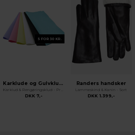
5 FOR 30 KR.
Karklude og Gulvklude
Randers handsker
Karklud & Rengøringsklud - Pro Kvalitet - Valgfri Farve
Lammeskind & Kanin - Sort
DKK 7,-
DKK 1.399,-