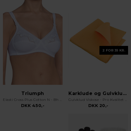
2 FOR 35 KR.
Triumph
Karklude og Gulvklude
Elasti Cross Plus Cotton N - Bh uden bøjle - Hvid
Gulvklud Viskose - Pro Kvalitet - Orange
DKK 450,-
DKK 20,-