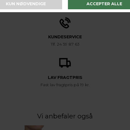
1-2 hverdage
KUNDESERVICE
Tlf. 24 59 87 63
LAV FRAGTPRIS
Fast lav fragtpris på 19 kr.
Vi anbefaler også