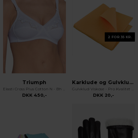
2 FOR 35 KR.
Triumph
Karklude og Gulvklude
Elasti Cross Plus Cotton N - Bh uden bøjle - Hvid
Gulvklud Viskose - Pro Kvalitet - Orange
DKK 450,-
DKK 20,-