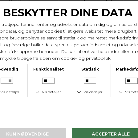
stilfulde stropper er lavet smalle og todelte, det
giver det her lette luftige udtryk. De er
justerbare på ryggen og vingerne afsluttes med
eye og hook der har 3*1 indstillinger. Tåler
vaskemaskine.
84% polyamid, 16% elastan. Vask 30 gr.
Varenr. 0102973 SAF
LEVERINGSTID
1-2 hverdage