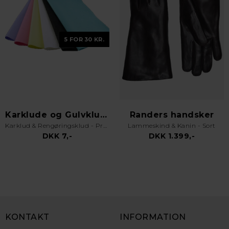
5 FOR 30 KR.
Karklude og Gulvklude
Randers handsker
Karklud & Rengøringsklud - Pro Kvalitet - Valgfri Farve
Lammeskind & Kanin - Sort
DKK 7,-
DKK 1.399,-
KONTAKT
INFORMATION