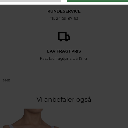
KUNDESERVICE
Tlf. 24 59 87 63
LAV FRAGTPRIS
Fast lav fragtpris på 19 kr.
test
Vi anbefaler også