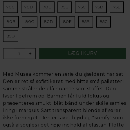
70C
70D
70E
75B
75C
75D
75E
80B
80C
80D
80E
85B
85C
85D
-
+
Med Musea kommer en serie du sjældent har set.
Den er ret så sofistikeret med bitte små pailetter i
samme strålende blå nuance som stoffet. Den
lyser ligefrem op. Barmen får fuld fokus og
præsenteres smukt, blåt bånd under skåle samles
i ring i marquis. Sart transparent blonde aflsører
ikke formeget. Den er lavet blød og "komfy" som
også afspejles i det høje indhold af elastan. Flotte