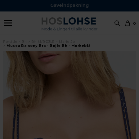
Gaveindpakning
0
Forside
Bh
BH M/BØJLE
Marie Jo
Musea Balcony Bra - Bøjle Bh - Mørkeblå