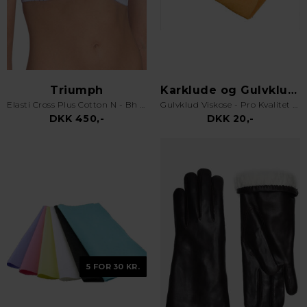
Triumph
Karklude og Gulvklude
Elasti Cross Plus Cotton N - Bh uden bøjle - Hvid
Gulvklud Viskose - Pro Kvalitet - Orange
DKK 450,-
DKK 20,-
5 FOR 30 KR.