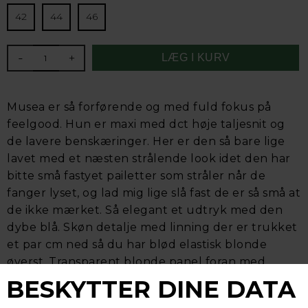
42
44
46
-
+
Musea er så forførende og med fuld fokus på
feelgood. Hun er maxi med dct høje taljesnit og
de lavere benskæringer. Her er den så bare lige
lavet med et næsten strålende look idet den har
bitte små fastyet pailetter som stråler når de
fanger lyset, og lad mig lige slå fast de er så små at
de ikke mærket. Så elegant et udtryk med den
dybe blå. Skøn detalje med linning der er trukket
et par cm ned så du har blød elastisk blonde
øverst. Transparent blonde panel foran med
mindre transparent stof i bunden der også går
igen bag på. Der er naturligvis bomuld i bunden.