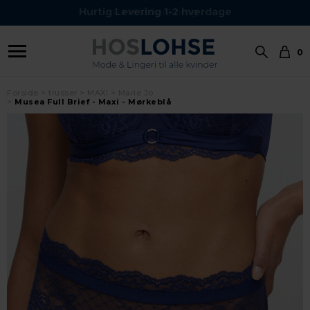
Hurtig Levering 1-2 hverdage
0
Forside
trusser
MAXI
Marie Jo
Musea Full Brief - Maxi - Mørkeblå