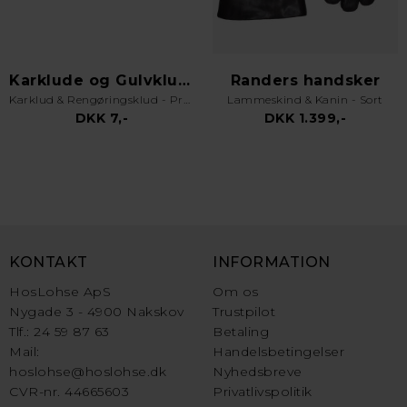
Karklude og Gulvklude
Randers handsker
Karklud & Rengøringsklud - Pro Kvalitet - Valgfri Farve
Lammeskind & Kanin - Sort
DKK 7,-
DKK 1.399,-
KONTAKT
INFORMATION
HosLohse ApS
Om os
Nygade 3 - 4900 Nakskov
Trustpilot
Tlf.: 24 59 87 63
Betaling
Mail:
Handelsbetingelser
hoslohse@hoslohse.dk
Nyhedsbreve
CVR-nr. 44665603
Privatlivspolitik