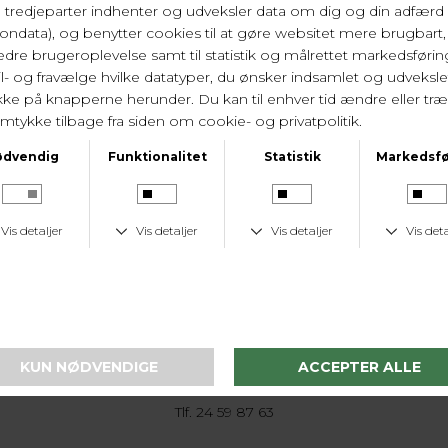
72% polyamid, 19% elastan, 9% bomuld. Vask 30
gr.
Varenr. 0502971 SAF
LEVERINGSTID
1-2 hverdage
KUNDESERVICE
Tlf. 24 59 87 63