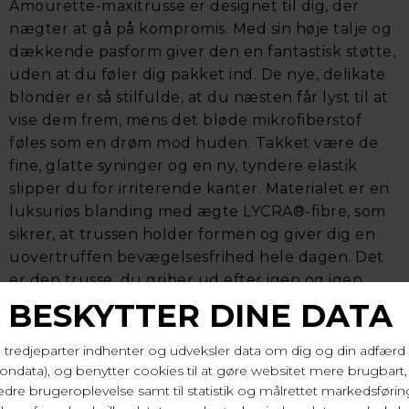
Amourette-maxitrusse er designet til dig, der
nægter at gå på kompromis. Med sin høje talje og
dækkende pasform giver den en fantastisk støtte,
uden at du føler dig pakket ind. De nye, delikate
blonder er så stilfulde, at du næsten får lyst til at
vise dem frem, mens det bløde mikrofiberstof
føles som en drøm mod huden. Takket være de
fine, glatte syninger og en ny, tyndere elastik
slipper du for irriterende kanter. Materialet er en
luksuriøs blanding med ægte LYCRA®-fibre, som
sikrer, at trussen holder formen og giver dig en
uovertruffen bevægelsesfrihed hele dagen. Det
er den trusse, du griber ud efter igen og igen.
83% polyamid, 17% elastan. Vask 40 gr.
Varenr. 10210675 0004