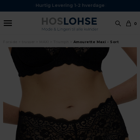
Kundeservice Tel.: 24 59 87 63
Hurtig Levering 1-2 hverdage
0
Forside
trusser
MAXI
Triumph
Amourette Maxi - Sort