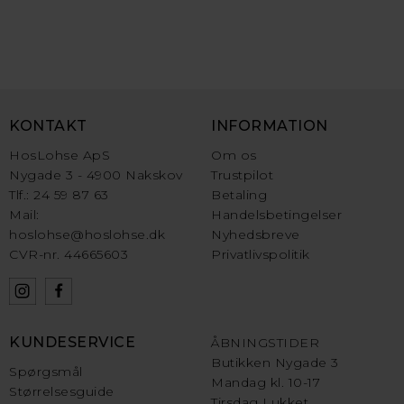
KONTAKT
INFORMATION
HosLohse ApS
Om os
Nygade 3 - 4900 Nakskov
Trustpilot
Tlf.: 24 59 87 63
Betaling
Mail:
Handelsbetingelser
hoslohse@hoslohse.dk
Nyhedsbreve
CVR-nr. 44665603
Privatlivspolitik
KUNDESERVICE
ÅBNINGSTIDER
Butikken Nygade 3
Spørgsmål
Mandag kl. 10-17
Størrelsesguide
Tirsdag Lukket