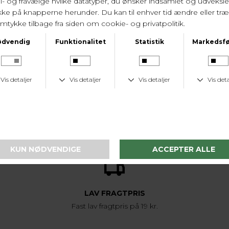
LEVERINGSTID
1-2 hverdage
KUNDESERVICE
Tlf. 24 59 87 63
LAV FRAGTPRIS
Fast lav fragtpris på 19 kr.