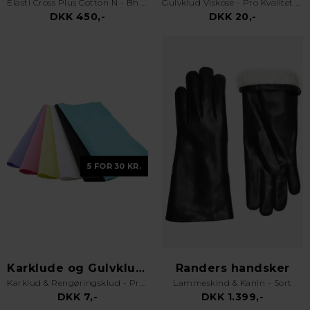
Elasti Cross Plus Cotton N - Bh uden bøjle - Hvid
Gulvklud Viskose - Pro Kvalitet - Orange
DKK 450,-
DKK 20,-
5 FOR 30 KR.
Karklude og Gulvklude
Randers handsker
Karklud & Rengøringsklud - Pro Kvalitet - Valgfri Farve
Lammeskind & Kanin - Sort
DKK 7,-
DKK 1.399,-