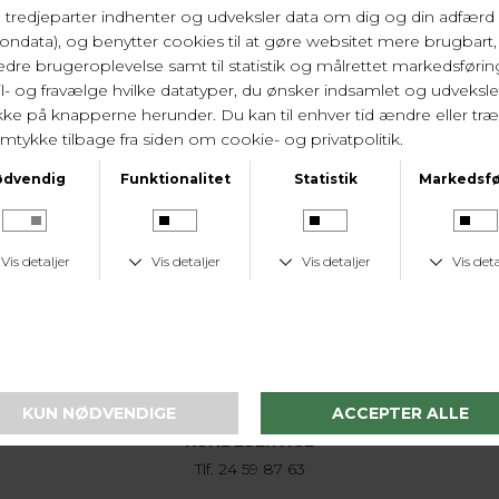
str. small/38.
100% bomuld. Vask 30 gr.
Varenr.
L5220.2017 1500
LEVERINGSTID
1-2 hverdage
KUNDESERVICE
Tlf. 24 59 87 63