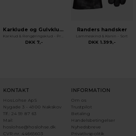
Karklude og Gulvklude
Randers handsker
Karklud & Rengøringsklud - Pro Kvalitet - Valgfri Farve
Lammeskind & Kanin - Sort
DKK 7,-
DKK 1.399,-
KONTAKT
INFORMATION
HosLohse ApS
Om os
Nygade 3 - 4900 Nakskov
Trustpilot
Tlf.: 24 59 87 63
Betaling
Mail:
Handelsbetingelser
hoslohse@hoslohse.dk
Nyhedsbreve
CVR-nr. 44665603
Privatlivspolitik