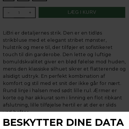
-
+
LiBri er detaljernes strik. Den er en tidløs
strikbluse med et elegant stribet mønster,
hulstrik og mere til, der tilføjer et sofistikeret
touch til din garderobe. Den lette og luftige
bomuldskvalitet giver en blød følelse mod huden,
mens den klassiske silhuet sikrer et flatterende og
alsidigt udtryk. En perfekt kombination af
komfort og stil med et snit der ikke går for nært.
Rund linje i halsen med sødt lille rul. Ærmer er
korte og har akkurat som i linning en flot ribkant
afslutning, lille tilføjelse hertil er at der er slids
ved hofter.
Ryglængde på 58 cm og brystvidde på 2*55 cm i