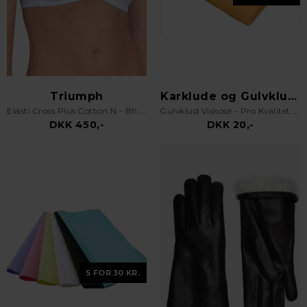
Triumph
Karklude og Gulvklude
Elasti Cross Plus Cotton N - Bh uden bøjle - Hvid
Gulvklud Viskose - Pro Kvalitet - Orange
DKK 450,-
DKK 20,-
5 FOR 30 KR.