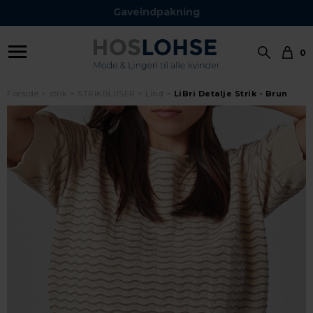
Gaveindpakning
0
Forside
strik
STRIKBLUSER
Lind
LiBri Detalje Strik - Brun