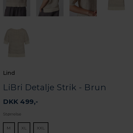
Lind
LiBri Detalje Strik - Brun
DKK 499,-
Størrelse
M
XL
XXL