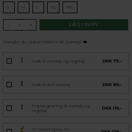
S
M
L
XL
XXL
-
+
Mangler du vaskemiddel til dit overtøj? ❤️
Vask til overtøj og regntøj
DKK 79,-
Vask til dun overtøj
DKK 89,-
Imprægnering til overtøj og
DKK 119,-
regntøj
TX-Direct Spray On
DKK 129,-