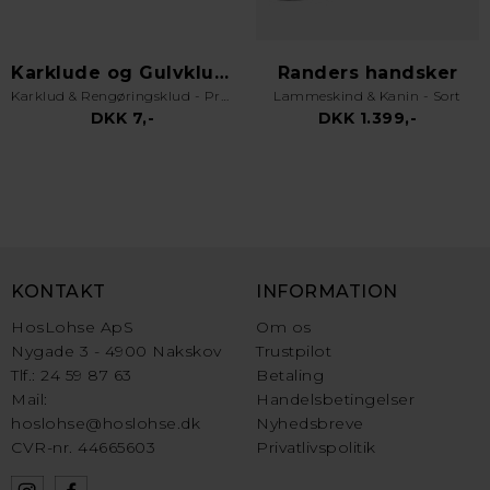
Karklude og Gulvklude
Randers handsker
Karklud & Rengøringsklud - Pro Kvalitet - Valgfri Farve
Lammeskind & Kanin - Sort
DKK 7,-
DKK 1.399,-
KONTAKT
INFORMATION
HosLohse ApS
Om os
Nygade 3 - 4900 Nakskov
Trustpilot
Tlf.: 24 59 87 63
Betaling
Mail:
Handelsbetingelser
hoslohse@hoslohse.dk
Nyhedsbreve
CVR-nr. 44665603
Privatlivspolitik