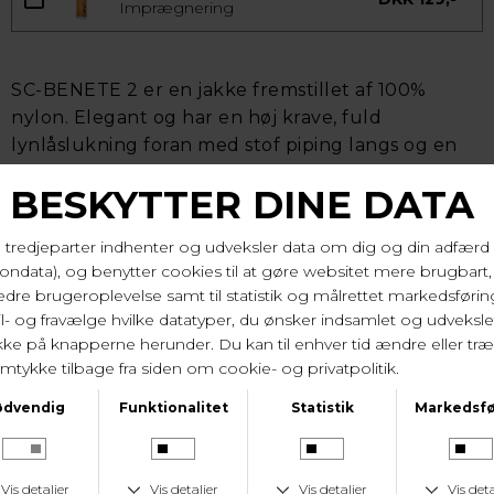
Imprægnering
SC-BENETE 2 er en jakke fremstillet af 100%
nylon. Elegant og har en høj krave, fuld
lynlåslukning foran med stof piping langs og en
quiltet tekstur. Den er udstyret med lommer
(som lige skal åbnes for ri tråd hvis du vli bruge
dem). Den er lavet med små quiltlommer med
fyld så den har lidt varme i sig. Den har god vidde i
kroppen med plads, en lille smule oversize. Den
kan bruges fra forår over sommer til starten af
efteråret.
Ryglængde 63 cm og brystvidde på 2*63 cm i str.
44/xl.
100% nylon. Vask 30 gr.