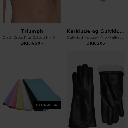
Triumph
Karklude og Gulvklude
Elasti Cross Plus Cotton N - Bh uden bøjle - Hvid
Gulvklud Viskose - Pro Kvalitet - Orange
DKK 450,-
DKK 20,-
5 FOR 30 KR.