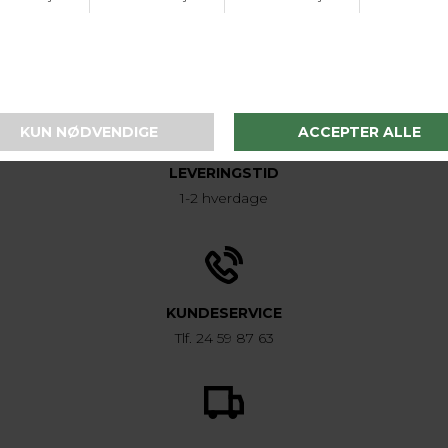
Varenr. 41514 6910
LEVERINGSTID
1-2 hverdage
KUNDESERVICE
Tlf. 24 59 87 63