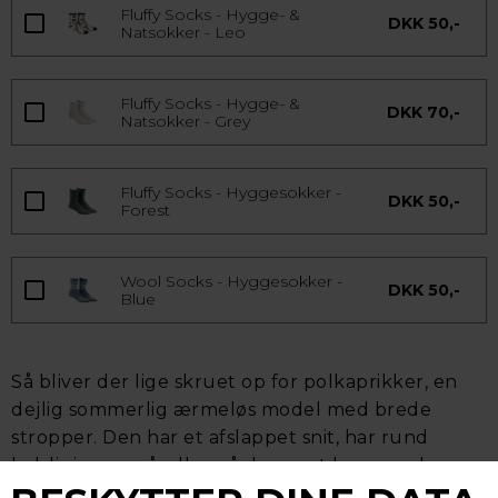
Fluffy Socks - Hygge- &
DKK 50,-
Natsokker - Leo
Fluffy Socks - Hygge- &
DKK 70,-
Natsokker - Grey
Fluffy Socks - Hyggesokker -
DKK 50,-
Forest
Wool Socks - Hyggesokker -
DKK 50,-
Blue
Så bliver der lige skruet op for polkaprikker, en
dejlig sommerlig ærmeløs model med brede
stropper. Den har et afslappet snit, har rund
halslinje og er åndbar så du nemt kan regulere
temperaturen natten igennem. Snittet er luftigt.