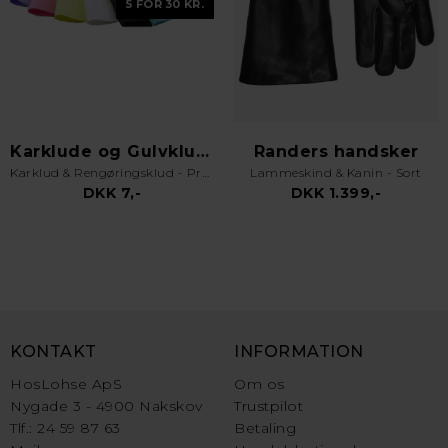
5 FOR 30 KR.
Karklude og Gulvklude
Randers handsker
Karklud & Rengøringsklud - Pro Kvalitet - Valgfri Farve
Lammeskind & Kanin - Sort
DKK 7,-
DKK 1.399,-
KONTAKT
INFORMATION
HosLohse ApS
Om os
Nygade 3 - 4900 Nakskov
Trustpilot
Tlf.: 24 59 87 63
Betaling