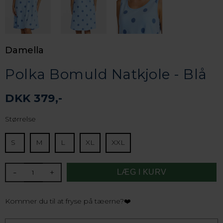
Damella
Polka Bomuld Natkjole - Blå
DKK 379,-
Størrelse
S
M
L
XL
XXL
-
+
Kommer du til at fryse på tæerne?❤️