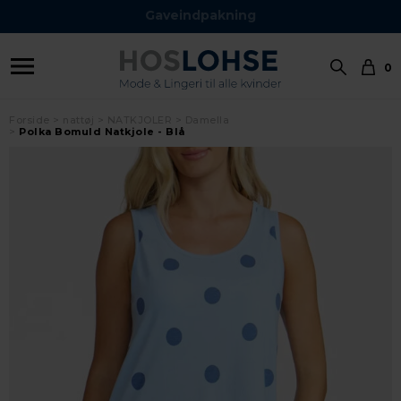
Gaveindpakning
0
Forside
nattøj
NATKJOLER
Damella
Polka Bomuld Natkjole - Blå