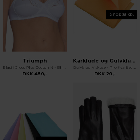
2 FOR 35 KR.
Triumph
Karklude og Gulvklude
Elasti Cross Plus Cotton N - Bh uden bøjle - Hvid
Gulvklud Viskose - Pro Kvalitet - Orange
DKK 450,-
DKK 20,-