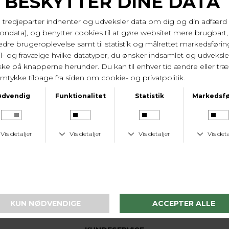
Ryglængde på 95 cm og brystvidde på 2*58 cm i
str. 44/xl.
100% økologisk bomuld. Vask 30 gr.
Varenr. 60235 080
LEVERINGSTID
1-2 hverdage