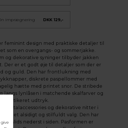
 On Imprægnering
DKK 129,-
feminint design med praktiske detaljer til
vet som en overgangs- og sommerjakke.
 og dekorative syninger tilbyder jakken
t. Der er et godt øje til detaljer som der er
nd og guld. Den har frontlukning med
trykknapper, diskrete paspellommer med
gelig hætte med printet snor. De stribede
 langs lynlåsen i matchende skalfarver og
 sofistikeret udtryk.
e metalaccessories og dekorative nitter i
a til et alsidigt og stilfuldt valg. Den har
ille slids nederst i siden. Pasformen er