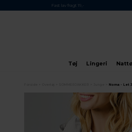
Fast lav fragt 19,-
Tøj
Lingeri
Nattø
Forside
Overtøj
SOMMERJAKKER
Junge
Noma - Let 