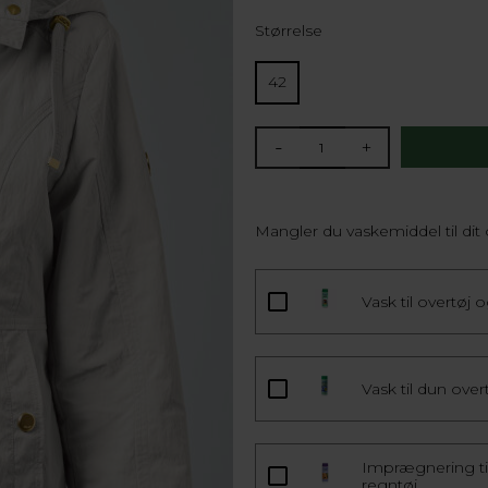
Størrelse
42
-
+
Mangler du vaskemiddel til dit 
Vask til overtøj 
Vask til dun over
Imprægnering til
regntøj