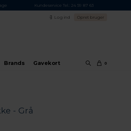
dage
Kundeservice Tel.: 24 59 87 63
Log ind
Opret bruger
Brands
Gavekort
0
ke - Grå