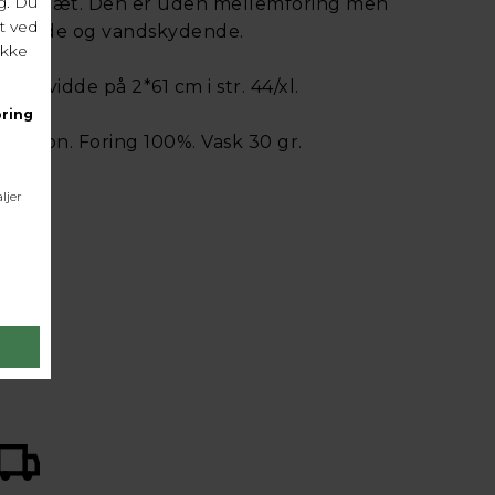
der for tæt. Den er uden mellemforing men
toppende og vandskydende.
stvidde på 2*61 cm i str. 44/xl.
 nylon. Foring 100%. Vask 30 gr.