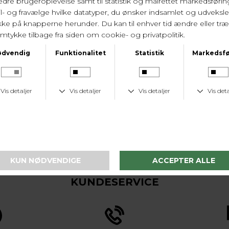
comfort fit der ikke sid
har flot inderfor. Vinds
Ryglængde på 68 cm og bry
Yderst 60% polyester, 40%
Varenr. 0126 2258 75 50
KUNDESERVICE