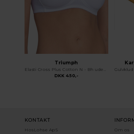
Triumph
Kar
Elasti Cross Plus Cotton N - Bh uden bøjle - Hvid
DKK 450,-
KONTAKT
INFOR
HosLohse ApS
Om os