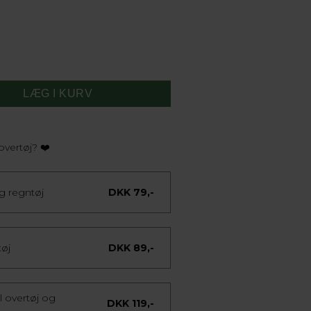
overtøj? ❤️
og regntøj
DKK 79,-
tøj
DKK 89,-
 overtøj og
DKK 119,-