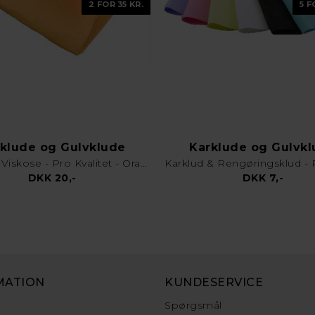
2 FOR 35 KR.
5 F
klude og Gulvklude
Karklude og Gulvk
Gulvklud Viskose - Pro Kvalitet - Orange
DKK 20,-
DKK 7,-
MATION
KUNDESERVICE
Spørgsmål