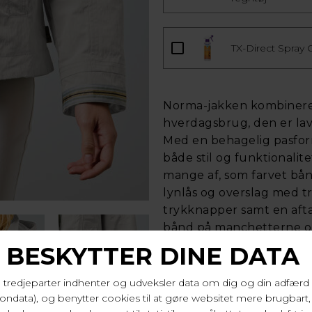
TX-Direct Spray
Norma-jakken kombinerer 
hverdagsbrug, den er la
Med en behagelig pasform
både stil og funktionalite
mange af, som farvet bå
lynlås og overslag med 
trykknapper samt en afta
bånd på manchetterne og
med gulddetaljer giver et
Jakken afsluttes med lett
lyseguld, hvilket gør Norm
inderlommer med lynlås. L