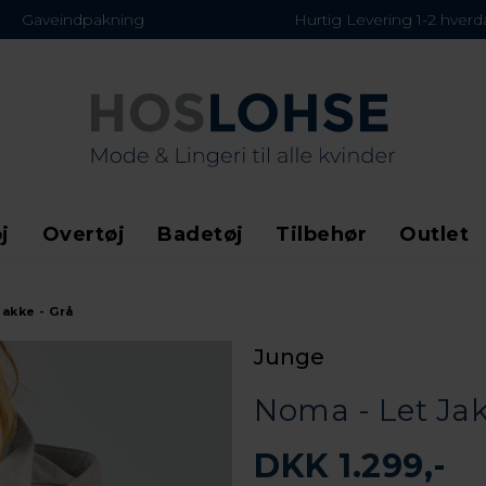
Gaveindpakning
Hurtig Levering 1-2 hver
j
Overtøj
Badetøj
Tilbehør
Outlet
Jakke - Grå
Junge
Noma - Let Jak
DKK 1.299,-