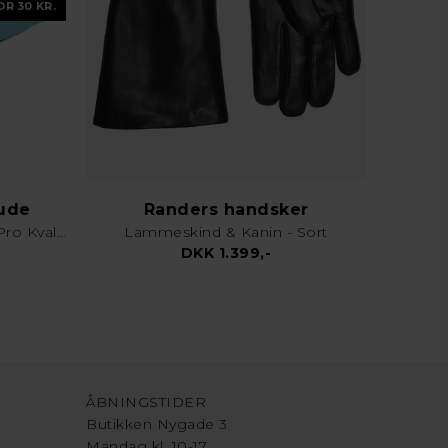
OR 30 KR.
lude
Randers handsker
Karklud & Rengøringsklud - Pro Kvalitet - Valgfri Farve
Lammeskind & Kanin - Sort
DKK 1.399,-
ÅBNINGSTIDER
Butikken Nygade 3
Mandag kl. 10-17