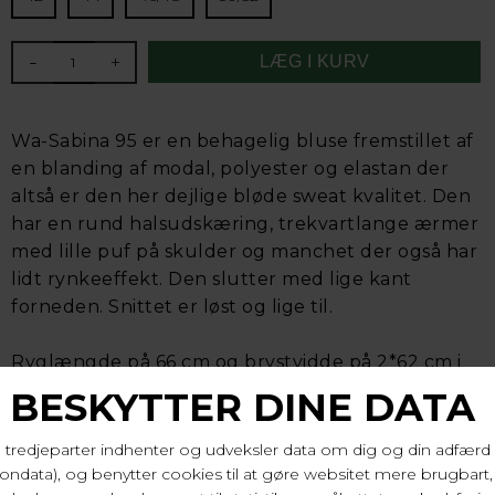
-
+
Wa-Sabina 95 er en behagelig bluse fremstillet af
en blanding af modal, polyester og elastan der
altså er den her dejlige bløde sweat kvalitet. Den
har en rund halsudskæring, trekvartlange ærmer
med lille puf på skulder og manchet der også har
lidt rynkeeffekt. Den slutter med lige kant
forneden. Snittet er løst og lige til.
Ryglængde på 66 cm og brystvidde på 2*62 cm i
str. 44/plus size.
48% modal, 48% polyester, 4% elastan. Vask 30 gr.