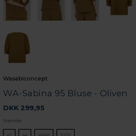
Wasabiconcept
WA-Sabina 95 Bluse - Oliven
DKK 299,95
Størrelse
42
44
46/48
50/52