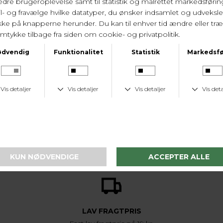
Varenr.
W20582 7120
LEVERINGSTID
1-2 hverdage
KUNDESERVICE
Tlf. 24 59 87 63
LAV FRAGTPRIS