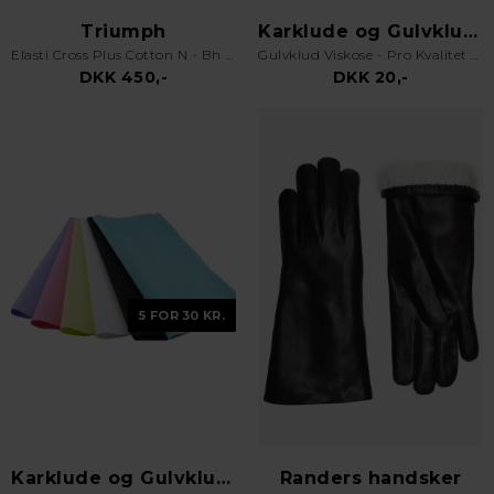
Triumph
Karklude og Gulvklude
Elasti Cross Plus Cotton N - Bh uden bøjle - Hvid
Gulvklud Viskose - Pro Kvalitet - Orange
DKK 450,-
DKK 20,-
5 FOR 30 KR.
Karklude og Gulvklude
Randers handsker