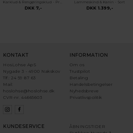
Karklud & Rengøringsklud - Pro Kvalitet - Valgfri Farve
Lammeskind & Kanin - Sort
DKK 7,-
DKK 1.399,-
KONTAKT
INFORMATION
HosLohse ApS
Om os
Nygade 3 - 4900 Nakskov
Trustpilot
Tlf.: 24 59 87 63
Betaling
Mail:
Handelsbetingelser
hoslohse@hoslohse.dk
Nyhedsbreve
CVR-nr. 44665603
Privatlivspolitik
KUNDESERVICE
ÅBNINGSTIDER