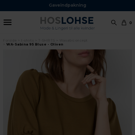
Gaveindpakning
0
Forside
t-shirts
T-SHIRTS
Wasabiconcept
WA-Sabina 95 Bluse - Oliven