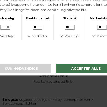
LEVERINGSTID
1-2 hverdage
KUNDESERVICE
Tlf. 24 59 87 63
LAV FRAGTPRIS
Fast lav fragtpris på 19 kr.
Se også:
Soyaconcept Kjoler
>
Soyaconcept Bukser
>
Soyaconcept Jakker