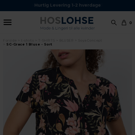
Kundeservice Tel.: 24 59 87 63
Hurtig Levering 1-2 hverdage
0
Forside
t-shirts
T-SHIRTS
BLUSER
SoyaConcept
SC-Grace 1 Bluse - Sort