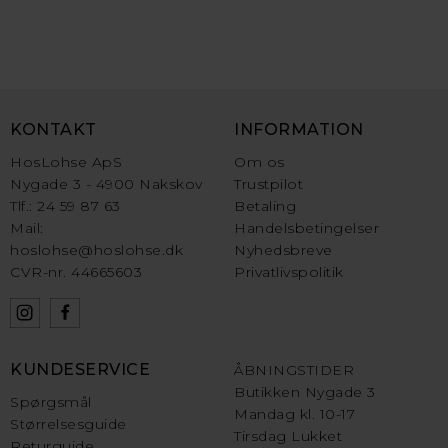
KONTAKT
INFORMATION
HosLohse ApS
Om os
Nygade 3 - 4900 Nakskov
Trustpilot
Tlf.: 24 59 87 63
Betaling
Mail:
Handelsbetingelser
hoslohse@hoslohse.dk
Nyhedsbreve
CVR-nr. 44665603
Privatlivspolitik
KUNDESERVICE
ÅBNINGSTIDER
Butikken Nygade 3
Spørgsmål
Mandag kl. 10-17
Størrelsesguide
Tirsdag Lukket
Returguide