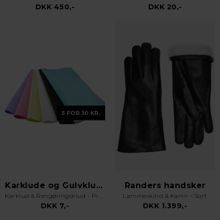
DKK 450,-
DKK 20,-
5 FOR 30 KR.
Karklude og Gulvklude
Randers handsker
Karklud & Rengøringsklud - Pro Kvalitet - Valgfri Farve
Lammeskind & Kanin - Sort
DKK 7,-
DKK 1.399,-