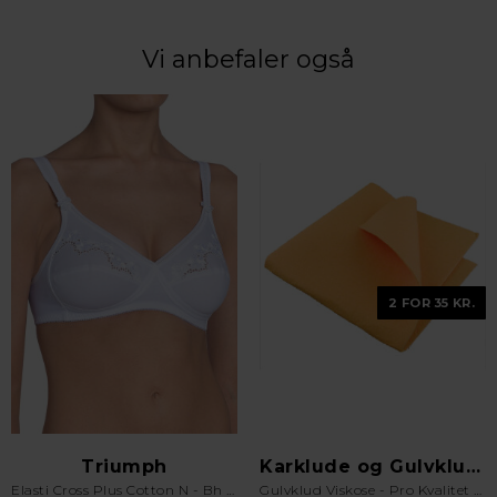
Vi anbefaler også
2 FOR 35 KR.
Triumph
Karklude og Gulvklude
Elasti Cross Plus Cotton N - Bh uden bøjle - Hvid
Gulvklud Viskose - Pro Kvalitet - Orange