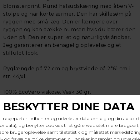
blomsterprint. Rund halsudskæring med åben V-
stolpe og har korte ærmer. Den har skillesøm på
ryggen med små læg. Den er længere over
ryggen og kan dække numsen hvis du bærer den
uden på. Den er super let og naturligvis åndbar.
Jeg garanterer en behagelig oplevelse og et
stilfuldt look.
Ryglængde på 72 cm og brystvidde på 2*61 cm i
str. 44/xl.
100% EcoVero viskose. Vask 30 gr.
Varenr. 41849 9999c