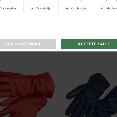
GSTID
KUNDESERVICE
LAV 
dage
Tlf. 24 59 87 63
Fast lav fr
I samme serie