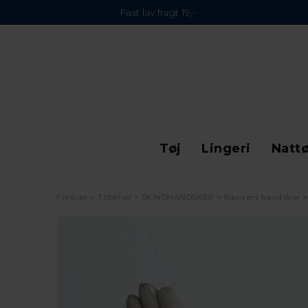
Fast lav fragt 19,-
Tøj
Lingeri
Nattø
Forside
Tilbehør
SKINDHANDSKER
Randers handsker