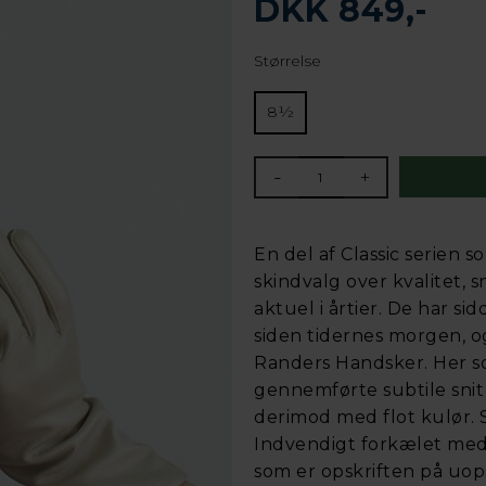
DKK 849,-
Størrelse
8½
-
+
En del af Classic serien s
skindvalg over kvalitet, s
aktuel i årtier. De har si
siden tidernes morgen, o
Randers Handsker. Her 
gennemførte subtile sni
derimod med flot kulør. S
Indvendigt forkælet med p
som er opskriften på uo