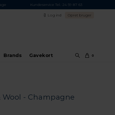
dage
Kundeservice Tel.: 24 59 87 63
Log ind
Opret bruger
Brands
Gavekort
0
& Wool - Champagne