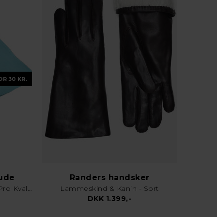
OR 30 KR.
lude
Randers handsker
Karklud & Rengøringsklud - Pro Kvalitet - Valgfri Farve
Lammeskind & Kanin - Sort
DKK 1.399,-