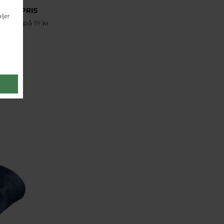
FRAGTPRIS
agtpris på 19 kr.