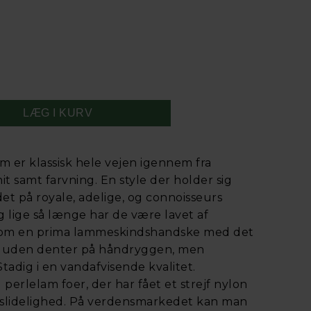
om er klassisk hele vejen igennem fra
nit samt farvning. En style der holder sig
ddet på royale, adelige, og connoisseurs
g lige så længe har de være lavet af
som en prima lammeskindshandske med det
t uden denter på håndryggen, men
tadig i en vandafvisende kvalitet.
erlelam foer, der har fået et strejf nylon
pslidelighed. På verdensmarkedet kan man