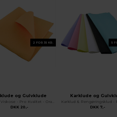
2 FOR 35 KR.
5 F
klude og Gulvklude
Karklude og Gulvk
Gulvklud Viskose - Pro Kvalitet - Orange
DKK 20,-
DKK 7,-