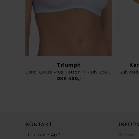
Triumph
Kar
Elasti Cross Plus Cotton N - Bh uden bøjle - Hvid
DKK 450,-
KONTAKT
INFOR
HosLohse ApS
Om os