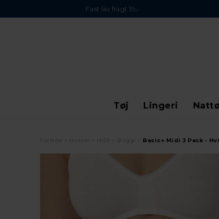
Fast lav fragt 19,-
Tøj
Lingeri
Nattø
Forside
trusser
MIDI
Sloggi
Basic+ Midi 3 Pack - Hv