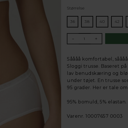
Størrelse
36
38
40
42
-
+
Såååå komfortabel, såååå
Sloggi trusse. Baseret p
lav benudskæring og blød
under tøjet. En trusse som
95 grader. Her er tale om
95% bomuld, 5% elastan. 
Varenr. 10007657 0003