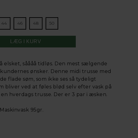
44
46
48
50
å elsket, såååå tidløs. Den mest sælgende
å kundernes ønsker. Denne midi trusse med
e flade søm, som ikke ses så tydeligt
 bliver ved at føles blød selv efter vask på
 en hverdags trusse. Der er 3 par i æsken.
Maskinvask 95gr.