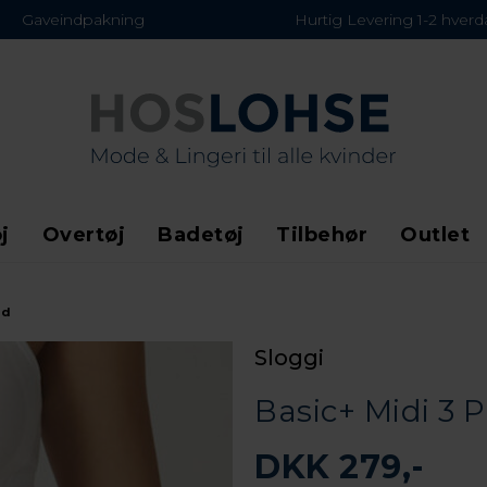
Gaveindpakning
Hurtig Levering 1-2 hver
j
Overtøj
Badetøj
Tilbehør
Outlet
id
Sloggi
Basic+ Midi 3 P
DKK 279,-