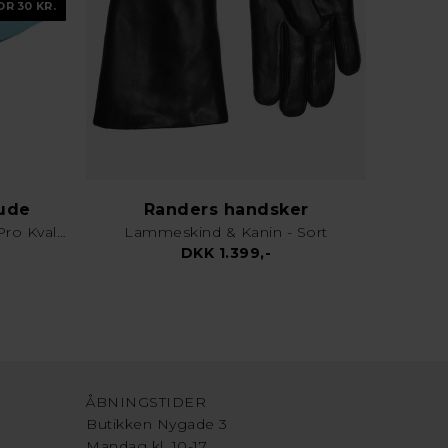
OR 30 KR.
lude
Randers handsker
Karklud & Rengøringsklud - Pro Kvalitet - Valgfri Farve
Lammeskind & Kanin - Sort
DKK 1.399,-
ÅBNINGSTIDER
Butikken Nygade 3
Mandag kl. 10-17