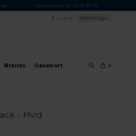
dage
Kundeservice Tel.: 24 59 87 63
Log ind
Opret bruger
Brands
Gavekort
0
ack - Hvid