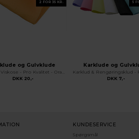
2 FOR 35 KR.
5 F
klude og Gulvklude
Karklude og Gulvk
Gulvklud Viskose - Pro Kvalitet - Orange
DKK 20,-
DKK 7,-
MATION
KUNDESERVICE
Spørgsmål